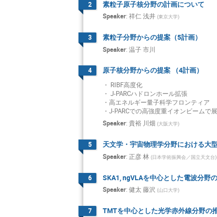
Hiroaki OHTANI
素粒子原子核分野の計画について
2
Speaker
:
祥仁 浅井
(
東京大学
)
Hiroshi Azechi
Hiroyuki Sekiya
素粒子分野からの提案（5計画）
3
Jiro Itatani
Speaker
:
温子 市川
KAZUHIRO TANA
原子核分野からの提案 （4計画）
4
Kazunobu Nagas
・ RIBF高度化
・ J-PARCハドロンホール拡張
Ken Sakashita
・高エネルギー量子科学フロンティア
Kentaro Motohar
・J-PARCでの高強度重イオンビームで
Speaker
:
貴裕 川畑
Kiyotomo Kawag
(
大阪大学
)
Koji Miwa
天文学・宇宙物理学分野における大
5
Kyoichiro Ozawa
Speaker
:
正彦 林
(
日本学術振興会／国立天文台
)
Manabu TOGAW
SKA1, ngVLAを中心とした電波分
6
Masahiko Saito
Speaker
:
健太 藤沢
(
山口大学
)
Masaki Azuma
TMTを中心とした光学赤外線分野の
7
Masashi Kaneta