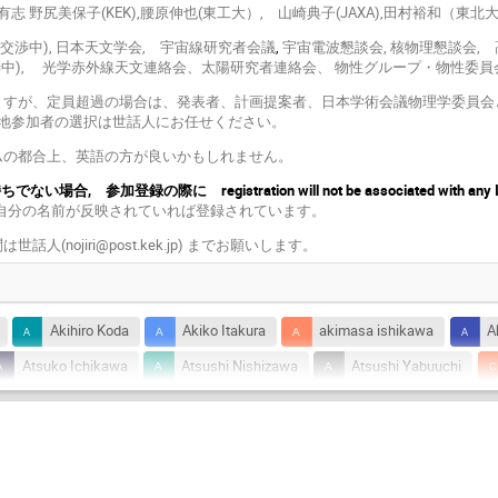
 野尻美保子(KEK),腰原伸也(東工大）, 山崎典子(JAXA),田村裕和（東北
交渉中), 日本天文学会, 宇宙線研究者会議
,
宇宙電波懇談会,
核物理懇談会,
渉中), 光学赤外線天文連絡会、太陽研究者連絡会、 物性グループ・物性委
ますが、定員超過の場合は、発表者、計画提案者、日本学術会議物理学委員会
地参加者の選択は世話人にお任せください。
ムの都合上、英語の方が良いかもしれません。
い場合, 参加登録の際に registration will not be associated with 
t List に自分の名前が反映されていれば登録されています。
人(nojiri@post.kek.jp) までお願いします。
Akihiro Koda
Akiko Itakura
akimasa ishikawa
A
Atsuko Ichikawa
Atsushi Nishizawa
Atsushi Yabuuchi
Chisato IKUTA
Daisaku Nogami
Daisuke Iono
Dai
Haruhisa Nakano
Hatsumi Mori
Hideki SETO
Hidek
Hideyuki Fuke
Hideyuki Kobayashi
Hideyuki Oide