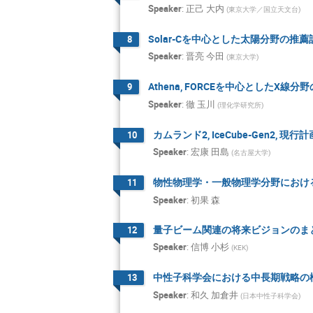
Speaker
:
正己 大内
(
東京大学／国立天文台
)
Masato Shiozaw
Solar-Cを中心とした太陽分野の推薦
8
Masayuki YOKO
Speaker
:
晋亮 今田
(
東京大学
)
Mitsuhiko Honda
Naoki HIGASHI
Athena, FORCEを中心としたX線
9
Speaker
:
徹 玉川
Natsumi Iwata
(
理化学研究所
)
Norihiro Hizawa
カムランド2, IceCube-Gen2
10
Osamu Tajima
Speaker
:
宏康 田島
(
名古屋大学
)
Sachio Komamiy
物性物理学・一般物理学分野におけ
11
satoko osone
Speaker
:
初果 森
Satoshi N. NAK
量子ビーム関連の将来ビジョンのま
12
Shigetaka Moriy
Speaker
:
信博 小杉
(
KEK
)
Shinsuke Imada
中性子科学会における中長期戦略の
13
Shoei Nakayama
Speaker
:
和久 加倉井
(
日本中性子科学会
)
Shunsuke Hozum