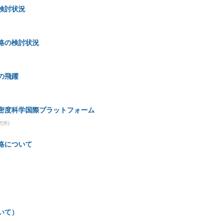
Takahiro KAWABATA
Takahiro Sawada
Takahiro Sumi
検討状況
Takashi Sako
Takayuki Tomaru
Takehiko Wada
Ta
bara@kek.jp
Takeshi Nakamori
Taku Gunji
Tatsushi Sh
略の検討状況
Tetsuya Ohnishi
Tohru Nagao
Tohru Ozawa
Tomof
Tomoya Nagai
Tomoyuki Shimasaki
Toru Sugitate
の飛躍
mada
Toshifumi Shimizu
Toshikazu Nakamura
Toshinori
ama
Tsutomu Mibe
Tsuyoshi NAKAYA
Wako Aoki
密度科学国際プラットフォーム
mi
Yasuhiro Okada
Yasuhiro Sakemi
Yasuo Yoshimura
究所
)
hima
Yasuyuki Okumura
Yohei Kobayashi
Yoichi Asaoka
略について
i
Yoshihiro SEIYA
Yoshinori Enomoto
Yoshinori Nishino
yuhei morino
Yuichi Ichikawa
Yuichi Ogawa
Yuji
Yukio Katsukawa
Yumiko Oasa
Yusuke Koshio
Yu
Yutaro Sekimoto
Zensho Yoshida
マサコ バンドウ
博之 佐甲
季哉 大友
将士 大谷
崇博 松本
崇博
いて）