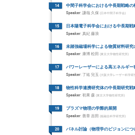
Taka Yamaguchi
中間子科学会における中長期戦略の
14
Speaker
:
謙哉 久保
Takashi Hotta
(
日本中間子科学会
)
Takeshi Komatsu
日本陽電子科学会における中長期戦
15
Teruaki Enoto
Speaker
:
真紀 藤浪
Tomoko Kawate
未踏強磁場科学による物質材料研究
16
Toru YamadaYa
Speaker
:
康博 松田
(
東京大学物性研究所
)
Toshiyuki Sumik
パワーレーザーによる高エネルギー
17
Yasuhiro Muraka
Speaker
:
了祐 兒玉
(
大阪大学レーザー科学研
Yasuyuki Nagas
物性科学連携研究体の中長期研究戦
18
Yorito Yamaguch
Speaker
:
初果 森
(
東京大学物性研究所
)
Yosuke Takubo
Yukio Kaneda
プラズマ物理の学際的展開
19
Speaker
:
善章 吉田
(
核融合科学研究所
)
Yutaka Ushiroda
勇二 青木
パネル討論（物理学のビジョンにつ
20