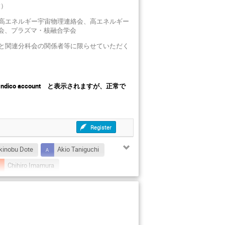
大）
 高エネルギー宇宙物理連絡会、高エネルギー
員会、プラズマ・核融合学会
と関連分科会の関係者等に限らせていただく
any Indico account と表示されますが、正常で
Register
kinobu Dote
Akio Taniguchi
Chihiro Imamura
suke Suzuki
GeiYoub LIM
i Uchiyama
Hidetoshi Kubo
Hideyuki Tagoshi
Hiro Hara