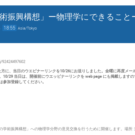
術振興構想」ー物理学にできること
→
18:55
Asia/Tokyo
/j/92424497602
れた方に、当日のウエビナーリンクを10/26にお送りしました。金曜に再度メ
10/29 当日は、開催前にウエッビナーリンクを web page にも掲載し
は参加登録してください。
の学術振興構想」への物理学分野の意見交換を行うために開催します。場所: