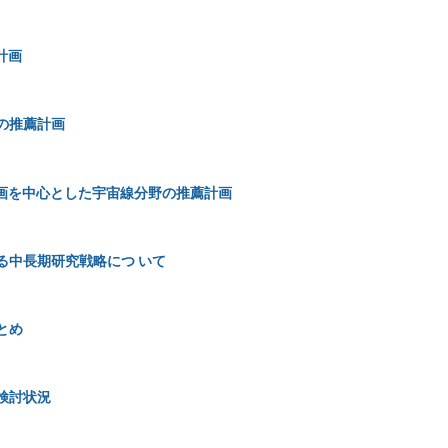
a
Masaya Hasegawa
Masaya Ishino
Masayuki Akiyama
計画
YAMA
Megumi Naruki
Mihoko NOJIRI
Misato Fukagawa
Mitsuhiro Shibayama
Munetake Momose
Muneteka U
Naoki Kenmochi
Naoki Tamura
Naomasa Nakai
分野の推薦計画
Nobuaki Imai
Nobuhiro Kosugi
Nobuyuki Kanda
N
Noriko Yamasaki
Noritaka Kitamura
Noriyuki Narukage
, 現行計画を中心とした宇宙線分野の推薦計画
Ryosuke Kodama
Ryuichi Sakamoto
Ryuta Hazama
a
Sakata Kaoruho
Saku Tsuneta
Sakuma Fuminori
る中長期研究戦略につ いて
Satoru Yamada
Satoru Yamashita
Satoshi Awaji
Sa
AMURA
Satoshi Yamamoto
Sei Yoshida
Seiji Kawamura
とめ
ama
Shin-ichi Adachi
Shinji Hamaguchi
Shinji Tsuneyuki
Shinsuke Nishigaki
Shinya Koshihara
Shinya Sawada
検討状況
Shoichi Ogio
Shoichi Okamura
Shoji ASAI
Shoji
i
Soshi Takeshita
Tadaaki Isobe
Tadashi Koseki