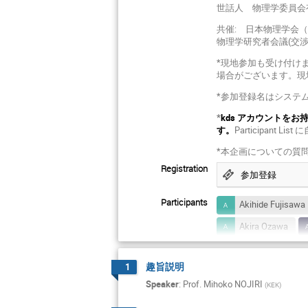
世話人 物理学委員会有志
共催: 日本物理学会（
物理学研究者会議(交
*現地参加も受け付け
場合がございます。現
*参加登録名はシステ
*
kds アカウントをお持ちでな
す。
Participan
*本企画についての質問は世話
Registration
参加登録
Participants
Akihide Fujisawa
Akira Ozawa
Chihiro Tokoku
趣旨説明
1
Hajime Nanjo
Speaker
:
Prof.
Mihoko NOJIRI
(
KEK
)
Hidetoshi Otono