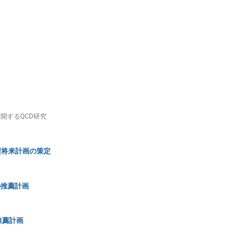
Hirokazu Ishino
Hirokazu Tamura
Hiroko Shinnaga
Hiroshi Nakajima
Hiroyasu Tajima
Hiroyoshi Sakurai
Hiroyuki Shiraga
Hiroyuki Suzuki
Hiroyuki TAKATA
Junji Tojo
Kaoru Kimura
Katsumasa Ikematsu
Kazuhi
KA
Kazuhiro Yamamoto
Kazuhisa Kakurai
Kazuki Ueno
aki
Kazunori Hanagaki
Kazuya KAMAZAWA
Kazuyoshi 
Kenichi Nagaoka
Kenji Mishima
Kenta Amemiya
K
a
Kenya Kubo
Kenya Shimada
Kimiko Sekiguchi
展開するQCD研究
oe
Kodai Matsuoka
Kohei YORITA
Koichi Kindo
Koji Terashi
Kotaro Kohno
kuniko Hori
Kunioki Mima
型将来計画の策定
Kyoko Ishizaka
Makoto Oka
Makoto Takizawa
A
Masaaki Inutake
Masaaki Kitaguchi
Masaharu Aoki
野の推薦計画
Masahiro Katoh
Masahiro Takada
Masahiro Teshima
Masaki Fujita
Masaki Osakabe
Masaki Yamashita
推薦計画
Masashi Tokunaga
Masashi Yokoyama
Masatake Ohas