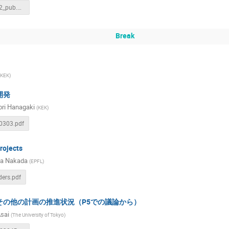
240303_ver2_pub.pdf
Break
KEK
)
開発
ri Hanagaki
(
KEK
)
0303.pdf
projects
ya Nakada
(
EPFL
)
ders.pdf
その他の計画の推進状況（P5での議論から）
Asai
(
The University of Tokyo
)