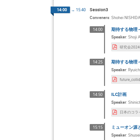
Session3
14:00
→
15:40
Conveners
:
Shohei NISHID
期待する物理
14:00
Speaker
:
Shoji 
期待する物理
14:25
Speaker
:
Ryuich
ILC計画
14:50
Speaker
:
Shini
ミューオン源
15:15
Speaker
:
Shuse