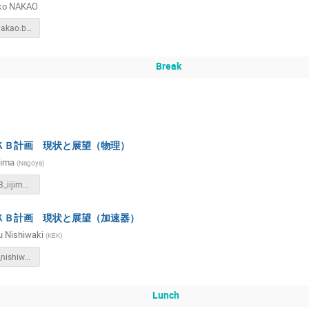
iko NAKAO
IRA
Takuto Kunigo
Tamaki Yoshioka
Tatsuro Nakamura
20230303.nakao.belle.pdf
Tetsuo Shidara
Tetsuya Kobayashi
Tomohiro Yamada
Toru Tsuboyama
Toshiaki Inada
Toshinori Mori
Toshiy
Break
Tsuyoshi NAKAYA
Wataru Ootani
Yasuhiro Fuwa
ra
Yo SATO
Yoichi Sato
Yoshinori Enomoto
Yu 
Yutaka Ushiroda
Zhanguo ZONG
Zihan Wang
原田
ＫＢ計画 現状と展望（物理）
文彰 男谷
明 山本
賢一 黒木
隆 小林
雅夫 栗木
jima
(
Nagoya
)
KEK_240303_iijima_v3.pdf
ＫＢ計画 現状と展望（加速器）
u Nishiwaki
(
KEK
)
SuperKEKB_nishiwaki_20240303.pdf
Lunch