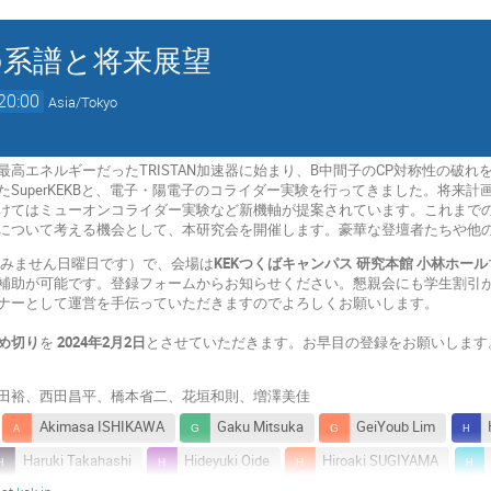
の系譜と将来展望
20:00
Asia/Tokyo
高エネルギーだったTRISTAN加速器に始まり、B中間子のCP対称性の破れ
たSuperKEKBと、電子・陽電子のコライダー実験を行ってきました。将来
けてはミューオンコライダー実験など新機軸が提案されています。これまで
について考える機会として、本研究会を開催します。豪華な登壇者たちや他
すみません日曜日です）で、会場は
KEKつくばキャンパス 研究本館 小林ホール
補助が可能です。登録フォームからお知らせください。懇親会にも学生割引
ナーとして運営を手伝っていただきますのでよろしくお願いします。
め切り
を
2024年2月2日
とさせていただきます。お早目の登録をお願いします
田裕、西田昌平、橋本省二、花垣和則、増澤美佳
Akimasa ISHIKAWA
Gaku Mitsuka
GeiYoub Lim
Haruki Takahashi
Hideyuki Oide
Hiroaki SUGIYAMA