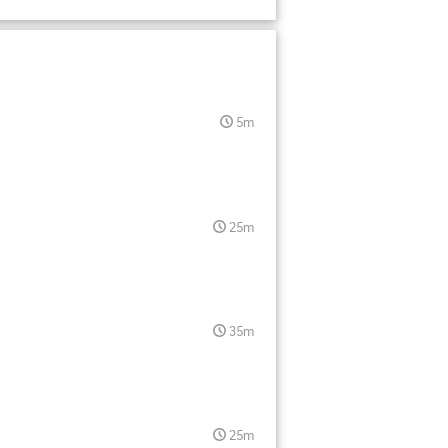
isamu nakamura
Katsumasa Ikematsu
Keisho Hidaka
Kenta UNO
Kohei Yorita
5m
kyo shibata
ya
Masashi Yokoyama
Miho Shimada
Mitsushi Abe
Motoi ENDO
25m
Rui Zhang
Ryosuke Itoh
geki kato
 Kato
Shohei NISHIDA
35m
 HASHIMOTO
SHOJI UNO
Tadashi NOMURA
akahiko Kondo
Takako Miura
25m
Takeshi Komatsubara