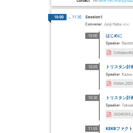
Contact
belle-secretary@bpo
Hirotaka Shimizu
Junichi Tanaka
Session1
10:00
→
11:30
Katsuro Nakamur
Convener
:
Junji Haba
(
KEK
)
Ken Sakashita
はじめに
10:00
Kohji Hirata
Speaker
:
Naohit
Makoto Tomoto
Masato Kimura
Mihoko NOJIRI
トリスタン計
10:05
Speaker
:
Kazuo
Nanae TANIGUC
tristan_202
Ryota Matsushita
Shin-ichi YOSH
トリスタン計画
10:30
Shohei Okawa
Speaker
:
Takaak
Shuji Tanaka
Taichiro Koga
KEKBファク
11:05
Takashi OBINA