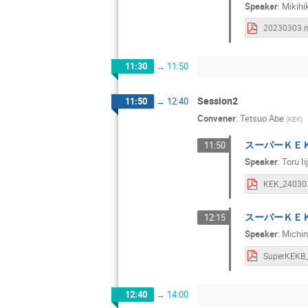
Speaker
:
Mikih
Takeshi NAKADA
Tetsuo ABE
Toru Iijima
11:30
→
11:50
Tsutomu MIBE
Session2
11:50
→
12:40
Yasuyuki Okumu
Convener
:
Tetsuo Abe
(
KEK
)
Yujiro Ogawa
スーパーＫＥ
11:50
島崎 奉文
Speaker
:
Toru Ii
スーパーＫＥ
12:15
Speaker
:
Michir
12:40
→
14:00