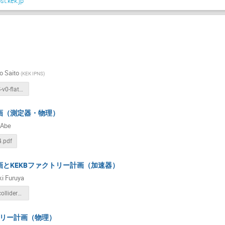
st.kek.jp
Hitomi Ikeda
Hitoshi SUGIMURA
Ichiro Adachi
Junji Haba
Junji Tojo
Junping Tian
Kaoru Yokoya
a
Kazunori HANAGAKI
Kazuo Abe
Kazutaka Sumisawa
Kenichi Kon
Kenkichi Miyabayashi
Kensei Umemori
Koji Hara
Koji Shiomi
Koji Tsumura
Kota NAKANISHI
o Saito
(
KEK IPNS
)
Masahiro Yamamoto
Masanori Yamauchi
Masao Tsuchi
Colliders-NS-v0-flat.pdf
Masaya Ishino
Michiko Sekimoto
Michiru Nishiwaki
Mika Masuzawa
Mikihiko NAKAO
Minoru Tanaka
画（測定器・物理）
 Abe
HI
Naohito SAITO
Nobuhiro Terunuma
Riku Nomaru
4.pdf
Ryoto Takai
Ryuichi Ueki
Ryuichiro KITANO
Shi
IMOTO
Shinichiro MICHIZONO
Shinji OGAWA
Shinnosuke
とKEKBファクトリー計画（加速器）
Shohei Shirabe
Shoichi Aritome
shoji ASAI
Shoji
i Furuya
Shusei KAMIOKA
Susumu Kamada
Tadashi Koseki
20240303_collider_furuya.pdf
Taikan Suehara
Takaaki Furuya
Takafumi Okada
T
トリー計画（物理）
Takashi Yoshimoto
Takayuki SUMIYOSHI
Takeo Higuchi