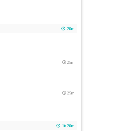
Tatsushi Nakamoto
Tomoyuki Semba
uki Iwamoto
Toshiyuki OKI
20m
Yasuhiro Okada
Yasuo Arai
Nakahama
Yu Nakazawa
 健太郎
哲 大澤
25m
25m
1h 20m