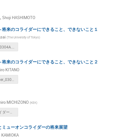
A
,
Shoji HASHIMOTO
～将来のコライダーにできること、できないこと１
Asai
(
The University of Tokyo
)
研究会20240304A.pdf
～将来のコライダーにできること、できないこと２
iro KITANO
future_collider_030324.pdf
chiro MICHIZONO
(
KEK
)
日本のコライダーの系譜と将来展望ILCFin.pdf
とミューオンコライダーの将来展望
i KAMIOKA