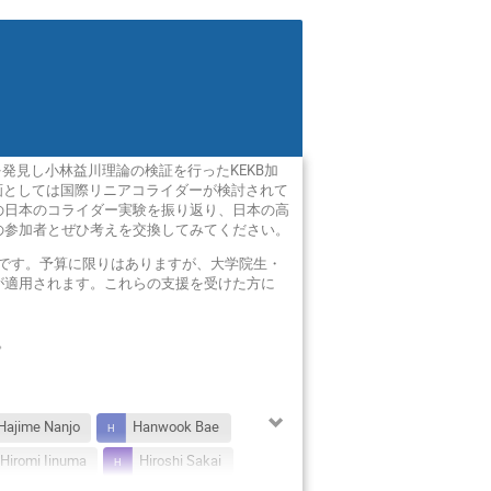
を発見し小林益川理論の検証を行ったKEKB加
計画としては国際リニアコライダーが検討されて
の日本のコライダー実験を振り返り、日本の高
の参加者とぜひ考えを交換してみてください。
です。予算に限りはありますが、大学院生・
が適用されます。これらの支援を受けた方に
。
Hajime Nanjo
Hanwook Bae
Hiromi Iinuma
Hiroshi Sakai