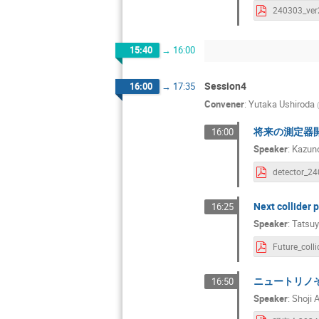
15:40
→
16:00
Session4
16:00
→
17:35
Convener
:
Yutaka Ushiroda
(
将来の測定器
16:00
Speaker
:
Kazuno
detector_24
Next collider 
16:25
Speaker
:
Tatsu
Future_colli
ニュートリノ
16:50
Speaker
:
Shoji 