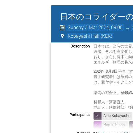
日本のコライダー
Sunday 3 Mar 2024, 09:00
→
Kobayashi Hall (KEK)
Description
日本では、当時の世界最
速器、それを高度化し
おり、さらに将来に向
エネルギー物理の将来
2024年3月3日
開催（
若手研究者には旅費の
は、受付やマイクラン
準備の都合上、
登録締
発起人：齊藤直人
世話人：阿部哲郎、後
Participants
Aine Kobayashi
Haruki Kindo