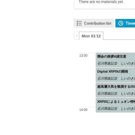
There are no materials yet.
Contribution list
Time
Mon 01/12
13:00
開会の挨拶&諸注意
石川県政記念 しいのき
Digital XRPIXの開発
石川県政記念 しいのき
超高層大気を観測するIS
石川県政記念 しいのき
XRPIXによるミュオン
石川県政記念 しいのき
14:00