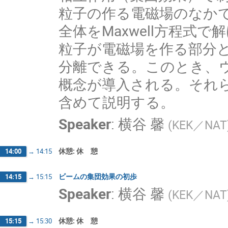
粒子の作る電磁場のなか
全体をMaxwell方程式
粒子が電磁場を作る部分
分離できる。このとき、
概念が導入される。それ
含めて説明する。
Speaker
:
横谷 馨
(
KEK／NAT
休憩: 休 憩
14:00
→
14:15
ビームの集団効果の初歩
14:15
→
15:15
Speaker
:
横谷 馨
(
KEK／NAT
休憩: 休 憩
15:15
→
15:30