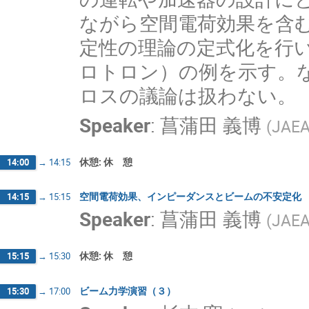
ながら空間電荷効果を含
定性の理論の定式化を行い
ロトロン）の例を示す。
ロスの議論は扱わない。
Speaker
:
菖蒲田 義博
(
JAE
休憩: 休 憩
14:00
→
14:15
空間電荷効果、インピーダンスとビームの不安定化
14:15
→
15:15
Speaker
:
菖蒲田 義博
(
JAE
休憩: 休 憩
15:15
→
15:30
ビーム力学演習（３）
15:30
→
17:00