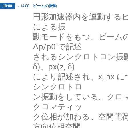
ビームの振動
13:00
→
14:00
円形加速器内を運動する
による振
動モードをもつ。ビームの運
Δp/p0 で記述
されるシンクロトロン振動
δ)、px(z, δ)
により記述され、x, px 
シンクロトロ
ン振動をしている。クロ
クロマティッ
ク位相が加わる。空間電荷
方向位相空間