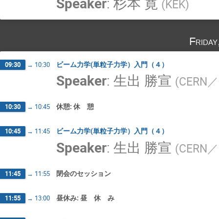
Speaker
:
杉本 寛
(
KEK
)
Frida
ビーム力学(単粒子力学）入門（４）
09:30
→
10:30
Speaker
:
生出 勝宣
(
CERN／
休憩: 休 憩
10:30
→
10:45
ビーム力学(単粒子力学）入門（４）
10:45
→
11:45
Speaker
:
生出 勝宣
(
CERN／
閉会のセッション
11:45
→
11:55
昼休み: 昼 休 み
11:55
→
13:00