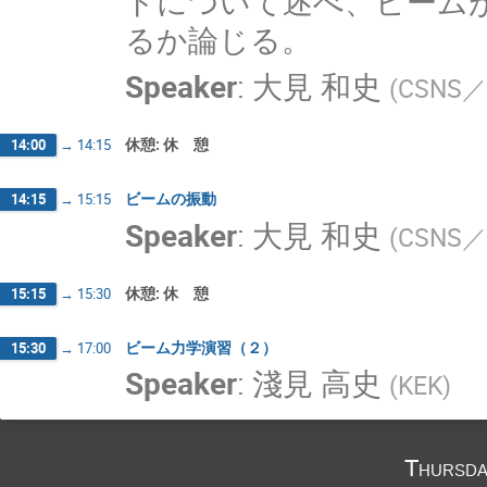
ドについて述べ、ビーム
るか論じる。
Speaker
:
大見 和史
(
CSNS／
休憩: 休 憩
14:00
→
14:15
ビームの振動
14:15
→
15:15
Speaker
:
大見 和史
(
CSNS／
休憩: 休 憩
15:15
→
15:30
ビーム力学演習（２）
15:30
→
17:00
Speaker
:
淺見 高史
(
KEK
)
Thursda