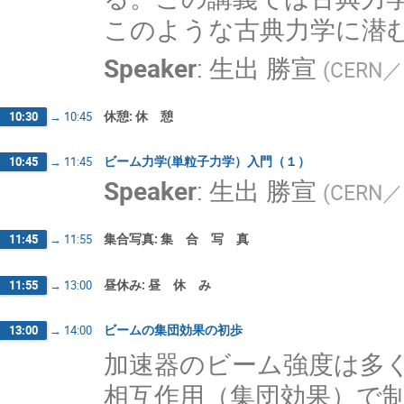
このような古典力学に潜
Speaker
:
生出 勝宣
(
CERN／
休憩: 休 憩
10:30
→
10:45
ビーム力学(単粒子力学）入門（１）
10:45
→
11:45
Speaker
:
生出 勝宣
(
CERN／
集合写真: 集 合 写 真
11:45
→
11:55
昼休み: 昼 休 み
11:55
→
13:00
ビームの集団効果の初歩
13:00
→
14:00
加速器のビーム強度は多
相互作用（集団効果）で