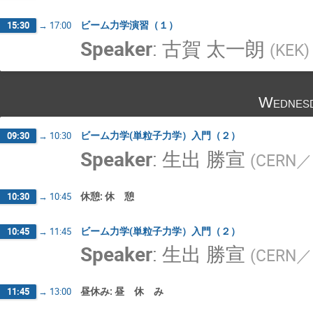
ビーム力学演習（１）
15:30
→
17:00
Speaker
:
古賀 太一朗
(
KEK
)
Wednesd
ビーム力学(単粒子力学）入門（２）
09:30
→
10:30
Speaker
:
生出 勝宣
(
CERN／
休憩: 休 憩
10:30
→
10:45
ビーム力学(単粒子力学）入門（２）
10:45
→
11:45
Speaker
:
生出 勝宣
(
CERN／
昼休み: 昼 休 み
11:45
→
13:00