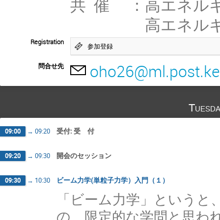
共 催 ：高エネルギ
高エネルギー加
Registration
参加登録
oho26@ml.post.ke
問合せ先
Tuesda
受付: 受 付
09:00
→
09:20
開会のセッション
09:20
→
09:30
ビーム力学(単粒子力学）入門（１）
09:30
→
10:30
「ビーム力学」というと
の、限定的な学問と思わ