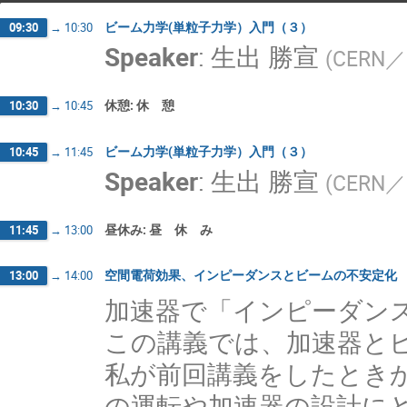
ビーム力学(単粒子力学）入門（３）
09:30
→
10:30
Speaker
:
生出 勝宣
(
CERN／
休憩: 休 憩
10:30
→
10:45
ビーム力学(単粒子力学）入門（３）
10:45
→
11:45
Speaker
:
生出 勝宣
(
CERN／
昼休み: 昼 休 み
11:45
→
13:00
空間電荷効果、インピーダンスとビームの不安定化
13:00
→
14:00
加速器で「インピーダン
この講義では、加速器と
私が前回講義をしたとき
の運転や加速器の設計に