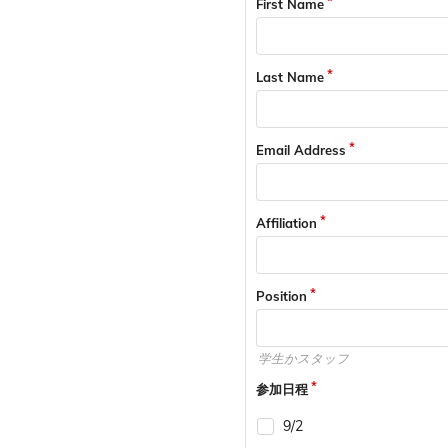
First Name
Last Name
Email Address
Affiliation
Position
学生かスタッフ
参加日程
9/2