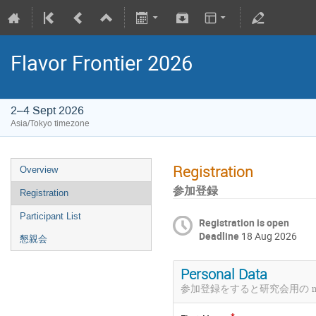
Flavor Frontier 2026
2–4 Sept 2026
Asia/Tokyo timezone
Registration
Overview
参加登録
Registration
Participant List
Registration is open
Deadline
18 Aug 2026
懇親会
Personal Data
参加登録をすると研究会用の mail