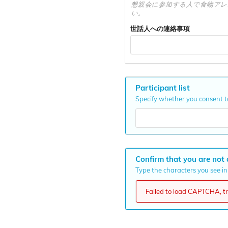
懇親会に参加する人で食物アレ
い。
世話人への連絡事項
Participant list
Specify whether you consent to 
Confirm that you are not 
Type the characters you see in 
Failed to load CAPTCHA, try