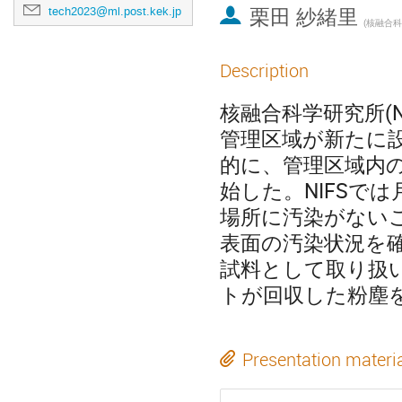
栗田 紗緒里
tech2023@ml.post.kek.jp
(
核融合科学
Description
核融合科学研究所(N
管理区域が新たに
的に、管理区域内
始した。NIFSで
場所に汚染がない
表面の汚染状況を
試料として取り扱
トが回収した粉塵
Presentation materi