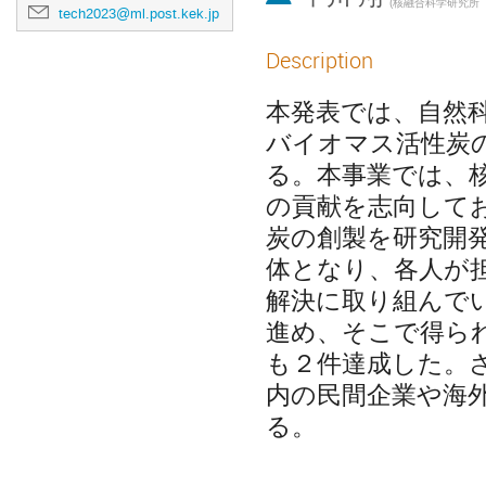
(
核融合科学研究所 設計開発技術
tech2023@ml.post.kek.jp
Description
本発表では、自然
バイオマス活性炭
る。本事業では、核
の貢献を志向して
炭の創製を研究開
体となり、各人が
解決に取り組んで
進め、そこで得ら
も２件達成した。
内の民間企業や海
る。