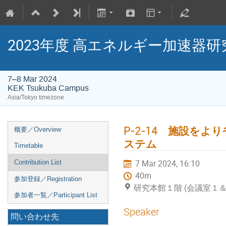
2023年度 高エネルギー加速器研
7–8 Mar 2024
KEK Tsukuba Campus
Asia/Tokyo timezone
P-2-14 施設を
概要／Overview
ステム
Timetable
7 Mar 2024, 16:10
Contribution List
40m
参加登録／Registration
研究本館１階 (会議室１
参加者一覧／Participant List
Speaker
問い合わせ先