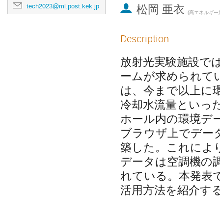
松岡 亜衣
tech2023@ml.post.kek.jp
(
高エネルギー加速器研究機構 物質
Description
放射光実験施設で
ームが求められて
は、今まで以上に
冷却水流量といっ
ホール内の環境デ
ブラウザ上でデー
築した。これによ
データは空調機の
れている。本発表
活用方法を紹介す