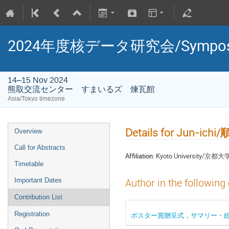
2024年度核データ研究会/Symposium 
14–15 Nov 2024
熊取交流センター すまいるズ 煉瓦館
Asia/Tokyo timezone
Details for Jun-ichi
Overview
Call for Abstracts
Affiliation:
Kyoto University/京都大
Timetable
Important Dates
Author in the following
Contribution List
Registration
ポスター賞贈呈式，サマリー・