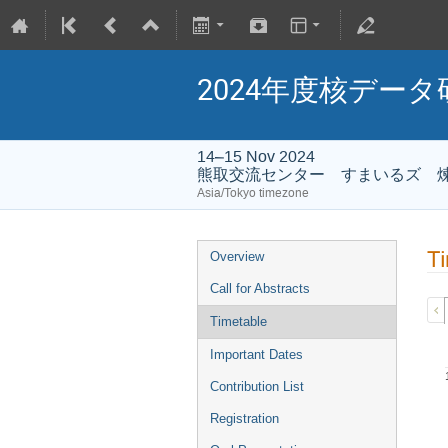
2024年度核データ研究会/
14–15 Nov 2024
熊取交流センター すまいるズ 
Asia/Tokyo timezone
Ti
Overview
Call for Abstracts
Timetable
Important Dates
Contribution List
Registration