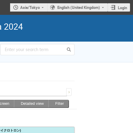
Asia/Tokyo
English (United Kingdom)
Login
 2024
screen
Detailed view
Filter
UR，サイクロトロン)