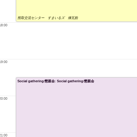
熊取交流センター すまいるズ 煉瓦館
18:00
19:00
Social gathering/懇親会: Social gathering/懇親会
20:00
21:00