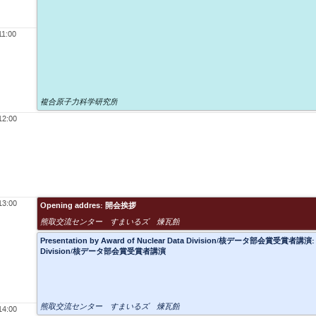
11:00
複合原子力科学研究所
12:00
13:00
Opening addres: 開会挨拶
熊取交流センター すまいるズ 煉瓦館
Presentation by Award of Nuclear Data Division/核データ部会賞受賞者講演: Pre
Division/核データ部会賞受賞者講演
熊取交流センター すまいるズ 煉瓦館
14:00