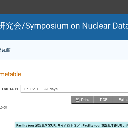
Symposium on Nuclear Data
煉瓦館
metable
Thu 14/11
Fri 15/11
All days
Print
PDF
Full 
10:00
Facility tour 施設見学(KUR, サイクロトロン): Facility tour 施設見学(K