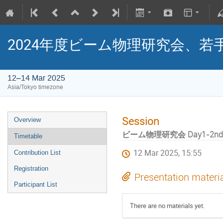
2024年度ビーム物理研究会、若
12–14 Mar 2025
Asia/Tokyo timezone
Session
Overview
ビーム物理研究会 Day1-2nd s
Timetable
12 Mar 2025, 15:55
Contribution List
Registration
Presentation materi
Participant List
There are no materials yet.