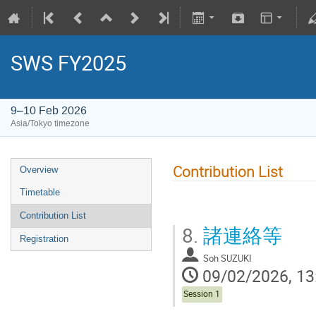
SWS FY2025
9–10 Feb 2026
Asia/Tokyo timezone
Contribution List
Overview
Timetable
Contribution List
8.
諸連絡等
Registration
Soh SUZUKI
09/02/2026, 13
Session 1