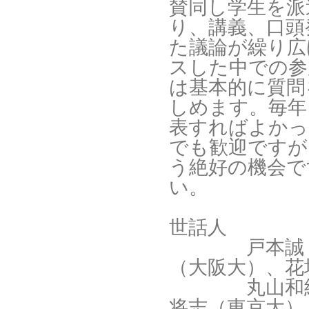
賛同し学生を派
り、講義、口頭
た議論が繰り広
スした中での参
は基本的に質問
しめます。毎年
表すればよかっ
でも歓迎ですが
う絶好の機会で
い。

世話人

                戸本誠（名古屋大）、中村勇（KEK）、南條創
（大阪大）、花垣
                丸山和純（KEK）、山崎祐司（神戸大）、横山
将志（東京大）
