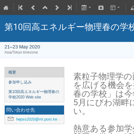
第10回高エネルギー物理春の学校2
21–23 May 2020
Asia/Tokyo timezone
概要
素粒子物理学の
を広げる機会を
参加申し込み
春の学校」は今
第10回高エネルギー物理春の
学校2020 Web site
5月にびわ湖畔
い。

問い合わせ先
hepss2020@ml.post.kek.jp
熱意ある参加学