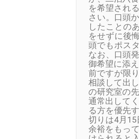
を希望され
さい。口頭
したことのあ
をせずに後
頭でもポス
なお、口頭
御希望に添え
前ですが限
相談して出
の研究室の
通常出してく
る方を優先す
切りは4月1
余裕をもって
けられると入力