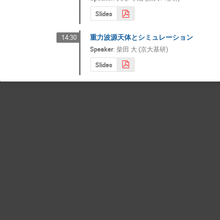
Slides
重力波源天体とシミュレーション
14:30
Speaker
:
柴田 大 (京大基研)
Slides