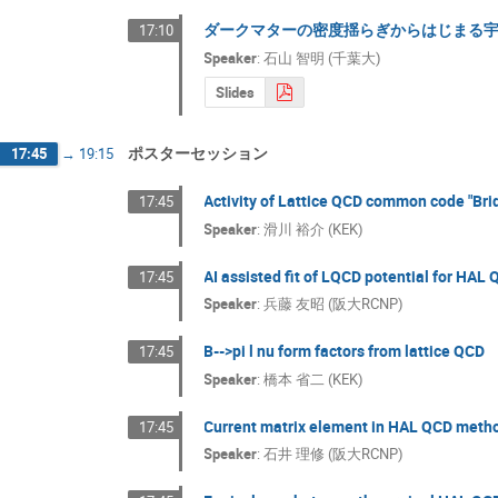
ダークマターの密度揺らぎからはじまる
17:10
Speaker
:
石山 智明 (千葉大)
Slides
ポスターセッション
17:45
→
19:15
Activity of Lattice QCD common code "Br
17:45
Speaker
:
滑川 裕介 (KEK)
AI assisted fit of LQCD potential for HA
17:45
Speaker
:
兵藤 友昭 (阪大RCNP)
B-->pi l nu form factors from lattice QCD
17:45
Speaker
:
橋本 省二 (KEK)
Current matrix element in HAL QCD meth
17:45
Speaker
:
石井 理修 (阪大RCNP)