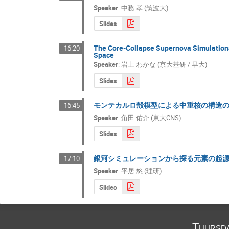
Speaker
:
中務 孝 (筑波大)
Slides
The Core-Collapse Supernova Simulations
16:20
Space
Speaker
:
岩上 わかな (京大基研 / 早大)
Slides
モンテカルロ殻模型による中重核の構造
16:45
Speaker
:
角田 佑介 (東大CNS)
Slides
銀河シミュレーションから探る元素の起
17:10
Speaker
:
平居 悠 (理研)
Slides
Thursd