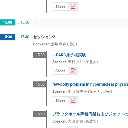
Slides
15:00
→
15:30
セッション2
15:30
→
17:40
Convener
:
土井 琢身 (理研)
J-PARC原子核実験
15:30
Speaker
:
田村 裕和 (東北大)
Slides
few-body problem in hypernuclear physic
16:05
Speaker
:
肥山 詠美子 (九州大 / 理研)
Slides
ブラックホール降着円盤およびジェット
16:40
Speaker
:
大須賀 健 (筑波大)