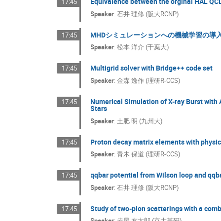
Equivalence between the orginal HAL Q
17:45
Speaker
:
石井 理修 (阪大RCNP)
MHDシミュレーションへの機械学習の導
17:45
Speaker
:
松本 洋介 (千葉大)
Multigrid solver with Bridge++ code set
17:45
Speaker
:
金森 逸作 (理研R-CCS)
Numerical Simulation of X-ray Burst with
17:45
Stars
Speaker
:
土肥 明 (九州大)
Proton decay matrix elements with physi
17:45
Speaker
:
青木 保道 (理研R-CCS)
qqbar potential from Wilson loop and qqb
17:45
Speaker
:
石井 理修 (阪大RCNP)
Study of two-pion scatterings with a com
17:45
Speaker
:
赤星 友太郎 (京大基研)