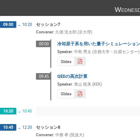
Wednesd
セッション7
09:00
→
10:20
Convener
:
久徳 浩太郎 (京大理)
冷却原子系を用いた量子シミュレーショ
09:00
Speaker
:
中島 秀太 (京都大学・白眉センター)
Slides
QEDの高次計算
09:45
Speaker
:
青山 龍美 (KEK)
Slides
10:20
→
10:45
セッション8
10:45
→
12:20
Convener
:
中務 孝 (筑波大)