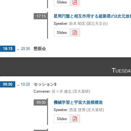
Slides
星周円盤と相互作用する超新星の2次元放
17:15
Speaker
:
鈴木 昭宏 (国立天文台)
Slides
懇親会
18:15
→
20:30
Tuesda
セッション3
09:00
→
10:20
Convener
:
佐々木 健志 (京大基研)
機械学習と宇宙大規模構造
09:00
Speaker
:
西道 啓博 (京大基研)
Slides