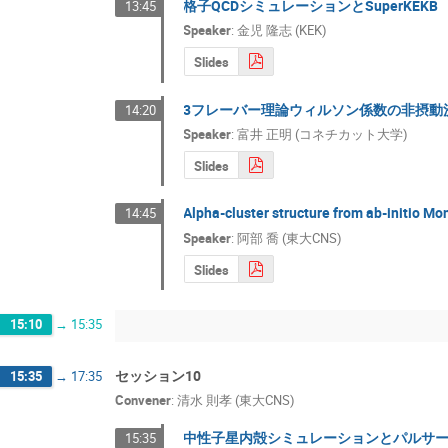
格子QCDシミュレーションとSuperKEKB
13:45
Speaker
:
金児 隆志 (KEK)
Slides
3フレーバー理論ウィルソン係数の非摂動
14:20
Speaker
:
富井 正明 (コネチカット大学)
Slides
Alpha-cluster structure from ab-initio Mo
14:45
Speaker
:
阿部 喬 (東大CNS)
Slides
15:10
→
15:35
セッション10
15:35
→
17:35
Convener
:
清水 則孝 (東大CNS)
中性子星内殻シミュレーションとパルサ
15:35