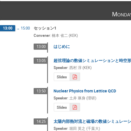
Monda
セッション1
13:00
→
15:00
Convener
:
橋本 省二 (KEK)
はじめに
13:00
超弦理論の数値シミュレーションと時空
13:05
Speaker
:
西村 淳 (KEK)
Slides
Nuclear Physics from Lattice QCD
13:50
Speaker
:
土井 琢身 (理研)
Slides
太陽内部熱対流と磁場の数値シミュレー
14:25
Speaker
:
堀田 英之 (千葉大)