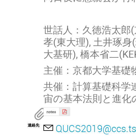
世話人：久徳浩太郎(京
孝(東大理), 土井琢身
大基研), 橋本省二(KEK
主催：京都大学基礎
共催：計算基礎科学連
宙の基本法則と進化
notes
QUCS2019@ccs.tsu
連絡先