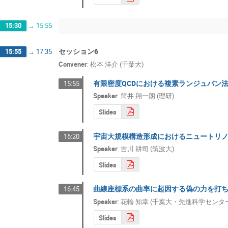
15:30
→
15:55
セッション6
15:55
→
17:35
Convener
:
松本 洋介 (千葉大)
有限密度QCDにおける複素ランジュバン
15:55
Speaker
:
筒井 翔一朗 (理研)
Slides
宇宙大規模構造形成におけるニュートリ
16:20
Speaker
:
吉川 耕司 (筑波大)
Slides
曲線座標系の曲率に起因する偽の力を打
16:45
Speaker
:
花輪 知幸 (千葉大・先進科学センタ
Slides