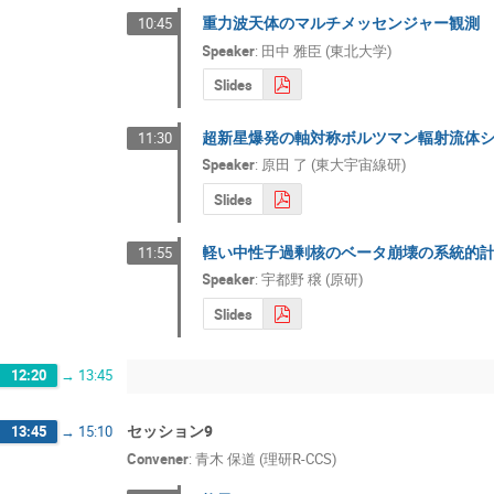
重力波天体のマルチメッセンジャー観測
10:45
Speaker
:
田中 雅臣 (東北大学)
Slides
超新星爆発の軸対称ボルツマン輻射流体
11:30
Speaker
:
原田 了 (東大宇宙線研)
Slides
軽い中性子過剰核のベータ崩壊の系統的
11:55
Speaker
:
宇都野 穣 (原研)
Slides
12:20
→
13:45
セッション9
13:45
→
15:10
Convener
:
⻘木 保道 (理研R-CCS)