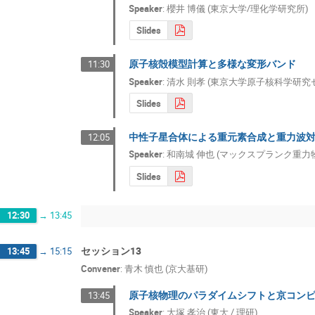
Speaker
:
櫻井 博儀 (東京大学/理化学研究所)
Slides
原子核殻模型計算と多様な変形バンド
11:30
Speaker
:
清水 則孝 (東京大学原子核科学研究
Slides
中性子星合体による重元素合成と重力波
12:05
Speaker
:
和南城 伸也 (マックスプランク重力
Slides
12:30
→
13:45
セッション13
13:45
→
15:15
Convener
:
⻘木 慎也 (京大基研)
原子核物理のパラダイムシフトと京コン
13:45
Speaker
:
大塚 孝治 (東大 / 理研)