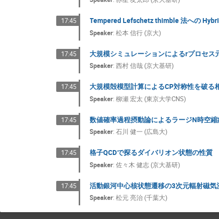
Tempered Lefschetz thimble 法への Hy
17:45
Speaker
:
松本 信行 (京大)
大規模シミュレーションによるrプロセス
17:45
Speaker
:
西村 信哉 (京大基研)
大規模殻模型計算によるCP対称性を破る
17:45
Speaker
:
柳瀬 宏太 (東京大学CNS)
数値確率過程摂動論によるラージN時空縮
17:45
Speaker
:
石川 健一 (広島大)
格子QCDで探るダイバリオン状態の性質
17:45
Speaker
:
佐々木 健志 (京大基研)
活動銀河中心核状態遷移の3次元輻射磁気
17:45
Speaker
:
松元 亮治 (千葉大)