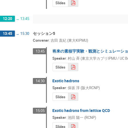
Slides
12:20
→
13:45
セッション5
13:45
→
15:30
Convener
:
吉田 直紀 (東大KIPMU)
将来の素核宇実験・観測とシミュレーシ
13:45
Speaker
:
村山 斉 (東京大学カブリIPMU / UC Ber
Slides
Exotic hadrons
14:30
Speaker
:
保坂 淳 (阪大RCNP)
Slides
Exotic hadrons from lattice QCD
15:05
Speaker
:
池田 陽一 (RCNP)
Slides