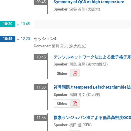
Symmetry of QCD at high temperature
09:45
Speaker
:
深谷 英則 (大阪大)
10:20
→
10:45
セッション4
10:45
→
12:20
Convener
:
菊川 芳夫 (東大総文)
テンソルネットワーク法による量子格子
10:45
Speaker
:
川島 直輝 (東大物性研)
Slides
符号問題とtempered Lefschetz thimble法
11:30
Speaker
:
福間 将文 (京大理)
Slides
複素ランジュバン法による低温高密度QC
11:55
Speaker
:
横田 猛 (KEK)