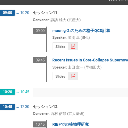
セッション11
09:00
→
10:20
Convener
:
諏訪 雄大 (京産大)
muon g-2 のための格子QCD計算
09:00
Speaker
:
出渕 卓 (BNL)
Slides
Recent Issues in Core-Collapse Supernov
09:45
Speaker
:
山田 章一 (早稲田大)
Slides
10:20
→
10:45
セッション12
10:45
→
12:30
Convener
:
⻄村 信哉 (京大基研)
RIBFでの核物理研究
10:45