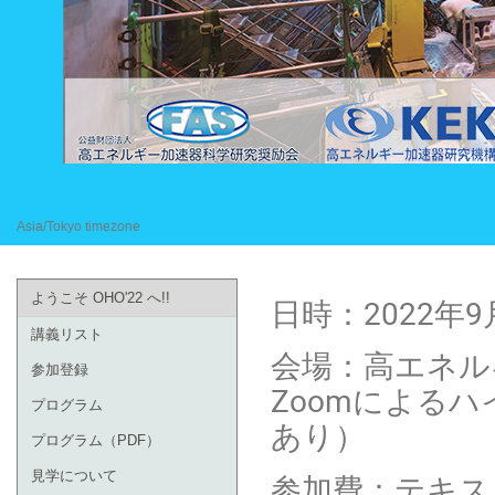
6–9 Sept 2022
KEK
Asia/Tokyo timezone
ようこそ OHO'22 へ!!
日時：2022年
講義リスト
会場：高エネル
参加登録
Zoomによる
プログラム
あり）
プログラム（PDF）
参加費：テキスト
見学について