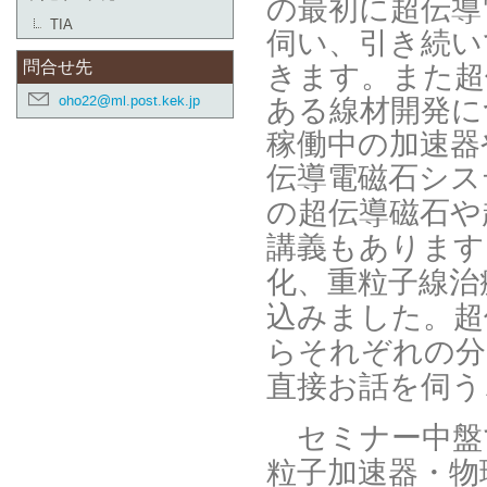
の最初に超伝導
TIA
伺い、引き続い
きます。また超
問合せ先
ある線材開発に
oho22@ml.post.kek.jp
稼働中の加速器
伝導電磁石シス
の超伝導磁石や
講義もあります
化、重粒子線治
込みました。超
らそれぞれの分
直接お話を伺う
セミナー中盤
粒子加速器・物