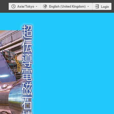
Asia/Tokyo
English (United Kingdom)
Login
OHO'22