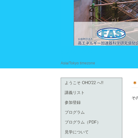
6–9 Sept 2022
KEK
Asia/Tokyo timezone
＊
ようこそ OHO'22 へ!!
講義リスト
そ
参加登録
プログラム
プログラム（PDF）
見学について