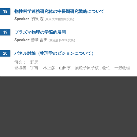
Yasuyuki Nagashima
Yasuyuki Okumur
物性科学連携研究体の中長期研究戦略について
18
Yorito Yamaguchi
Yoshihiro SEIYA
Speaker
:
初果 森
(
東京大学物性研究所
)
Yosuke Takubo
yuhei morino
Yu
Yukio Kaneda
Yukio Katsukawa
プラズマ物理の学際的展開
19
Speaker
:
善章 吉田
(
核融合科学研究所
)
Yutaka Ushiroda
Yutaro Sekimoto
勇二 青木
博之 佐甲
季哉 大友
パネル討論（物理学のビジョンについて）
20
徹 飯嶋
成肇 河村
昭雄 井上
司会： 野尻
登壇者 宇宙: 林正彦 山田亨、素粒子原子核: , 物性 一般物理:
真紀 藤浪
雅行 中畑