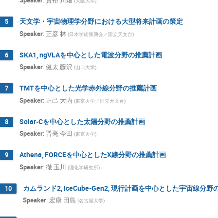
Speaker
:
貴裕 川畑
Kiyotomo Kawagoe
Kodai Matsuoka
(
大阪大学
)
Koji Miwa
Koji Terashi
Kotaro K
天文学・宇宙物理学分野における大型将来計画の策定
5
Kyoichiro Ozawa
Kyoko Ishizaka
Speaker
:
正彦 林
(
日本学術振興会／国立天文台
)
Manabu TOGAWA
Masaaki Inutake
SKA1, ngVLAを中心とした電波分野の推薦計画
6
Masahiko Saito
Masahiro Katoh
Speaker
:
健太 藤沢
(
山口大学
)
Masaki Azuma
Masaki Fujita
Ma
TMTを中心とした光学赤外線分野の推薦計画
7
Masashi Kaneta
Masashi Tokunaga
Speaker
:
正己 大内
(
東京大学／国立天文台
)
Masato Shiozawa
Masaya Hasegawa
Solar-Cを中心とした太陽分野の推薦計画
8
Masayuki YOKOYAMA
Megumi Naruki
Speaker
:
晋亮 今田
(
東京大学
)
Mitsuhiko Honda
Mitsuhiro Shibayama
Naoki HIGASHI
Naoki Kenmochi
Athena, FORCEを中心としたX線分野の推薦計画
9
Speaker
:
徹 玉川
Natsumi Iwata
Nobuaki Imai
No
(
理化学研究所
)
Norihiro Hizawa
Noriko Yamasaki
カムランド2, IceCube-Gen2, 現行計画を中心とした宇宙線分
10
Osamu Tajima
Ryosuke Kodama
Speaker
:
宏康 田島
(
名古屋大学
)
Sachio Komamiya
Sakata Kaoruho