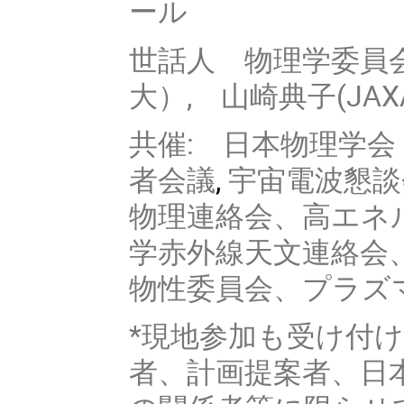
ール
世話人 物理学委員会有
大）, 山崎典子(JA
共催: 日本物理学会
者会議
,
宇宙電波懇談
物理連絡会、高エネル
学赤外線天文連絡会
物性委員会、プラズ
*現地参加も受け付
者、計画提案者、日