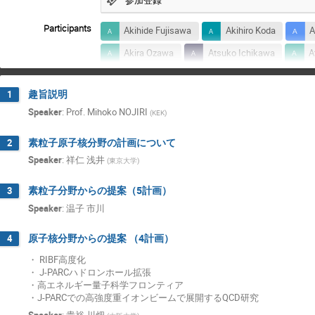
Participants
Akihide Fujisawa
Akihiro Koda
A
Akira Ozawa
Atsuko Ichikawa
A
Chihiro Tokoku
Chisato IKUTA
D
趣旨説明
1
Hajime Nanjo
Haruhisa Nakano
Speaker
:
Prof.
Mihoko NOJIRI
(
KEK
)
Hidetoshi Otono
Hideyuki Fuke
Hiroaki OHTANI
Hirokazu Ishino
素粒子原子核分野の計画について
2
Speaker
:
祥仁 浅井
(
東京大学
)
Hiroshi Azechi
Hiroshi Nakajima
Hiroyuki Sekiya
Hiroyuki Shiraga
素粒子分野からの提案（5計画）
3
Jiro Itatani
Junji Tojo
Kaoru Kim
Speaker
:
温子 市川
KAZUHIRO TANAKA
Kazuhiro Yamamot
原子核分野からの提案 （4計画）
4
Kazunobu Nagasaki
Kazunori Hanagaki
・ RIBF高度化
・ J-PARCハドロンホール拡張
Ken Sakashita
Kenichi Nagaoka
・高エネルギー量子科学フロンティア
Kentaro Motohara
Kenya Kubo
K
・J-PARCでの高強度重イオンビームで展開するQCD研究