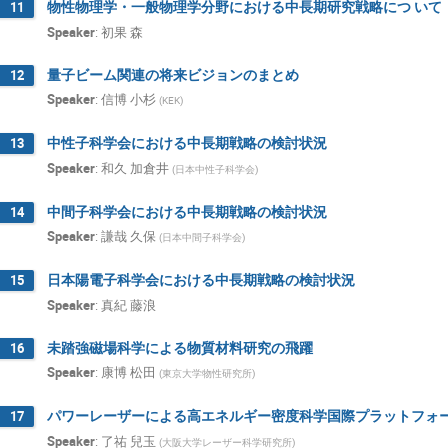
物性物理学・一般物理学分野における中長期研究戦略につ いて
11
satoko osone
Satoru Yamada
S
Speaker
:
初果 森
Satoshi N. NAKAMURA
Satoshi Yamam
量子ビーム関連の将来ビジョンのまとめ
12
Shigetaka Moriyama
Shin-ichi Adachi
Speaker
:
信博 小杉
(
KEK
)
Shinsuke Imada
Shinsuke Nishigaki
中性子科学会における中長期戦略の検討状況
13
Shoei Nakayama
Shoichi Ogio
S
Speaker
:
和久 加倉井
(
日本中性子科学会
)
Shunsuke Hozumi
Soshi Takeshita
Taka Yamaguchi
Takahiro KAWABATA
中間子科学会における中長期戦略の検討状況
14
Speaker
:
謙哉 久保
Takashi Hotta
Takashi Sako
Ta
(
日本中間子科学会
)
Takeshi Komatsubara@kek.jp
Takeshi 
日本陽電子科学会における中長期戦略の検討状況
15
Teruaki Enoto
Tetsuya Ohnishi
T
Speaker
:
真紀 藤浪
Tomoko Kawate
Tomoya Nagai
未踏強磁場科学による物質材料研究の飛躍
16
Toru YamadaYamada
Toshifumi Shimiz
Speaker
:
康博 松田
(
東京大学物性研究所
)
Toshiyuki Sumikama
Tsutomu Mibe
パワーレーザーによる高エネルギー密度科学国際プラットフォ
17
Yasuhiro Murakami
Yasuhiro Okada
Speaker
:
了祐 兒玉
(
大阪大学レーザー科学研究所
)