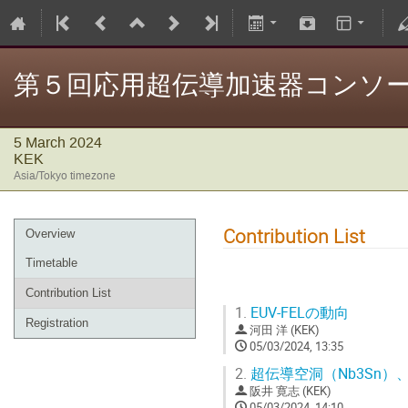
第５回応用超伝導加速器コンソ
5 March 2024
KEK
Asia/Tokyo timezone
Contribution List
Overview
Timetable
Contribution List
1.
EUV-FELの動向
Registration
河田 洋 (KEK)
05/03/2024, 13:35
2.
超伝導空洞（Nb3Sn）
阪井 寛志 (KEK)
05/03/2024, 14:10