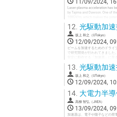
11/09/2024, 16
Laser-plasma acceleration has be
by Tajima and Dawson. One of the 
100GV/m, which makes the potenti
control, laser pulse guiding and b
12.
光駆動加速技
坂上 和之（UTokyo）
12/09/2024, 09
ビームを加速するためのドライ
で研究開発が行われてきました
安定に動作する「加速器」に至
展は目覚ましく、単位輝度あた
13.
光駆動加速技
方が安価になる時代が来るので
本講義では、ドライブ源として
坂上 和之（UTokyo）
した光駆動加速の現状や課題に
12/09/2024, 10
14.
大電力半導
高柳 智弘（JAEA）
13/09/2024, 09
加速器は、電子や陽子などの荷