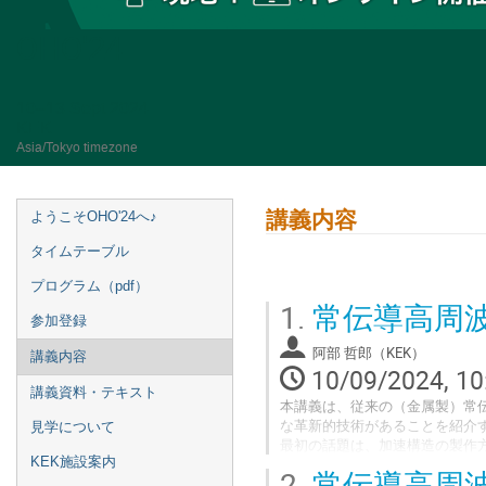
OHO'24
10–13 Sept 2024
KEK
Asia/Tokyo timezone
講義内容
ようこそOHO'24へ♪
タイムテーブル
プログラム（pdf）
1.
常伝導高周波
参加登録
阿部 哲郎（KEK）
講義内容
10/09/2024, 10
講義資料・テキスト
本講義は、従来の（金属製）常
な革新的技術があることを紹介
見学について
最初の話題は、加速構造の製作
KEK施設案内
を数十枚積層して金属結合する
2.
常伝導高周波
式として「縦方向分割方式」が