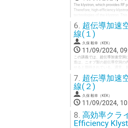
The klystron, which provides RF p
Therefore, high-efficiency klystr
technologies of the klystron. This 
of the klystron RF section. Through
6.
超伝導加速
線(１)
久保 毅幸（KEK）
11/09/2024, 09
この講義では、超伝導加速空洞
造は、ニオブ製の超伝導空洞の
せると期待されている。通常、
高度な理論が必要とされるが、
7.
超伝導加速
講義では、ロンドン理論を使っ
造を持つ超伝導体中の同様の計
線(２)
の結果も紹介する。さ
らに、最新の実験結果について
久保 毅幸（KEK）
11/09/2024, 10
8.
高効率クライストロ
Efficiency Kly