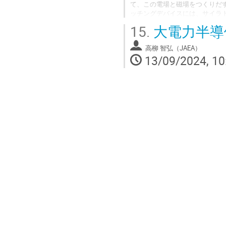
て、この電場と磁場をつくりだ
ッチングデバイスには、サイラト
に高耐圧・低損失の特性に優れ
15.
大電力半導
体や冷却システムの小型化・軽
本講義では、新しいデバイスの
高柳 智弘（JAEA）
13/09/2024, 10