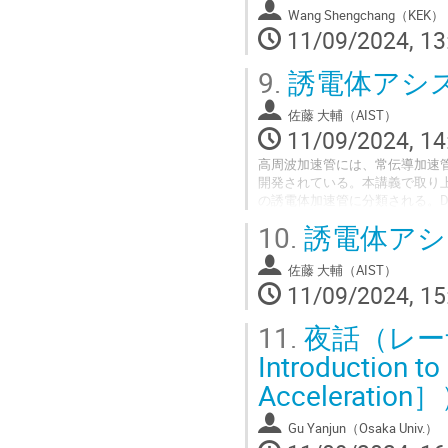
Wang Shengchang（KEK）
11/09/2024, 13
9.
誘電体アシス
佐藤 大輔（AIST）
11/09/2024, 14
高周波加速管には、常伝導加速
開発されている。本講義で取り上げる誘電体ア
の誘電体加速管に分類される。
装荷した加速構造を持つ。この誘
10.
誘電体アシ
速に利用することで金属管表面
ャントインピーダンスを実現す
佐藤 大輔（AIST）
本講義では、誘電体加速管開発
11/09/2024, 15
する。
11.
夜話（レーザ
Introduction to
Acceleration
Gu Yanjun（Osaka Univ.）