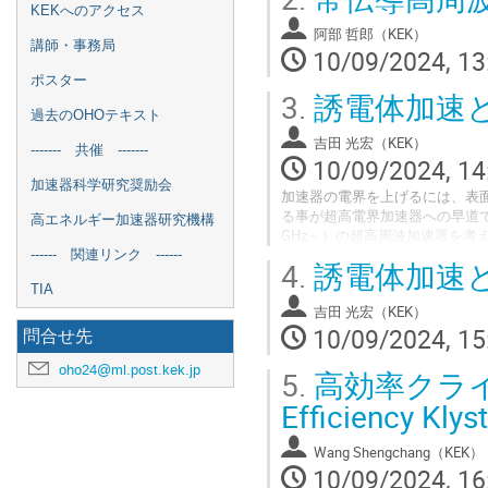
KEKへのアクセス
は２個（２分割）または４個（
阿部 哲郎（KEK）
む。その他にも、加速モードに
講師・事務局
10/09/2024, 13
密ミリング加工技術により実現
ふたつ目の話題は、より高い加速周
ポスター
3.
誘電体加速と
過去のOHOテキスト
吉田 光宏（KEK）
------- 共催 -------
10/09/2024, 14
加速器科学研究奨励会
加速器の電界を上げるには、表
る事が超高電界加速器への早道
高エネルギー加速器研究機構
GHz～）の超高周波加速器を
効です。レーザーのミラーとし
------ 関連リンク ------
4.
誘電体加速と
その代表例です。
TIA
本稿では誘電体を用いた様々な
吉田 光宏（KEK）
及びレーザー駆動それぞれの超
10/09/2024, 15
問合せ先
oho24@ml.post.kek.jp
5.
高効率クライストロ
Efficiency Kly
Wang Shengchang（KEK）
10/09/2024, 16