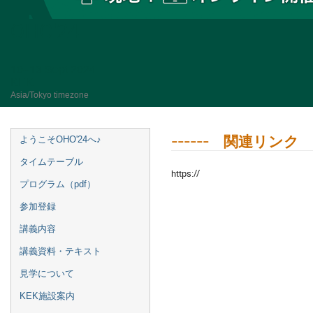
OHO'24
10–13 Sept 2024
KEK
Asia/Tokyo timezone
------ 関連リンク -
ようこそOHO'24へ♪
タイムテーブル
https://
プログラム（pdf）
参加登録
講義内容
講義資料・テキスト
見学について
KEK施設案内