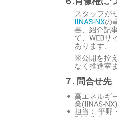
６.肖像権に
スタッフが
IINAS-NX
の
書、紹介記
て、WEB
あります。
※公開を控
なく推進室
７. 問合せ先
高エネルギ
業(IINAS-N
担当： 平野