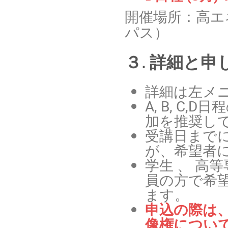
開催場所：高エ
パス）
３. 詳細と申
詳細は左メ
A, B, C
加を推奨し
受講日まで
が、希望者に
学生 、 高
員の方で希
ます。
申込の際は
像権につい