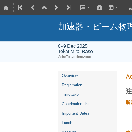
加速器・ビーム物理
8–9 Dec 2025
Tokai Mirai Base
Asia/Tokyo timezone
A
Overview
Registration
注
Timetable
勝
Contribution List
Important Dates
Lunch