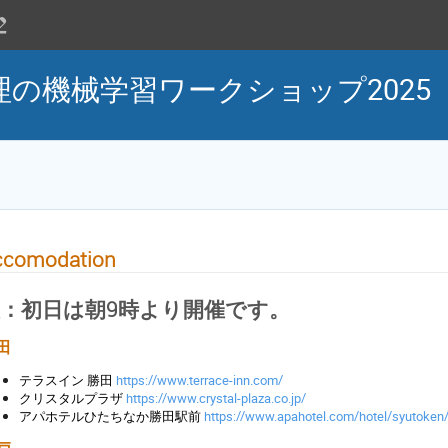
の機械学習ワークショップ2025
ccomodation
：初日は朝9時より開催です。
田
テラスイン 勝田
https://www.terrace-inn.com/
クリスタルプラザ
https://www.crystal-plaza.co.jp/
アパホテルひたちなか勝田駅前
https://www.apahotel.com/hotel/syutoken/