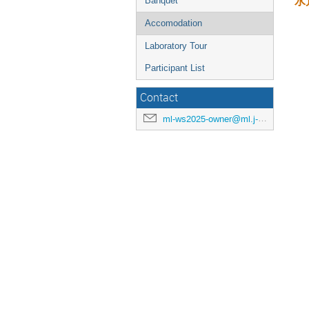
水
Banquet
Accomodation
Laboratory Tour
Participant List
Contact
ml-ws2025-owner@ml.j-parc.jp