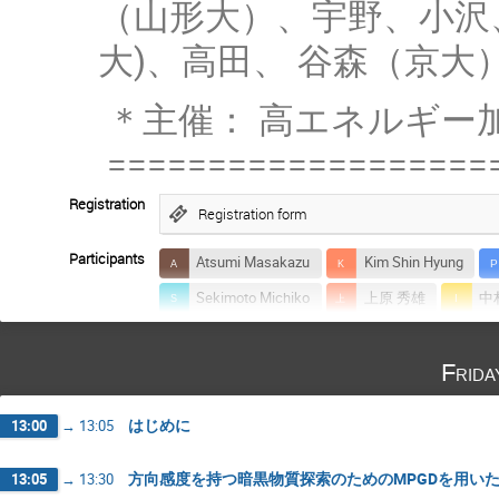
（山形大）、宇野、小沢、坂
大)、高田、 谷森（京大
＊主催： 高エネルギー
===================
Registration
Registration form
Participants
Atsumi Masakazu
Kim Shin Hyung
Sekimoto Michiko
上原 秀雄
中
加藤 優一
加藤 幸弘
園田 真也
Frida
寄田 浩平
小宮 一毅
小林 誠
山本 健介
岸本 祐二
島田 修
はじめに
13:00
→
13:05
成田 晋也
早川 修平
星屋 博一
水本 哲矢
水村 好貴
永吉 勉
方向感度を持つ暗黒物質探索のためのMPGDを用いた
13:05
→
13:30