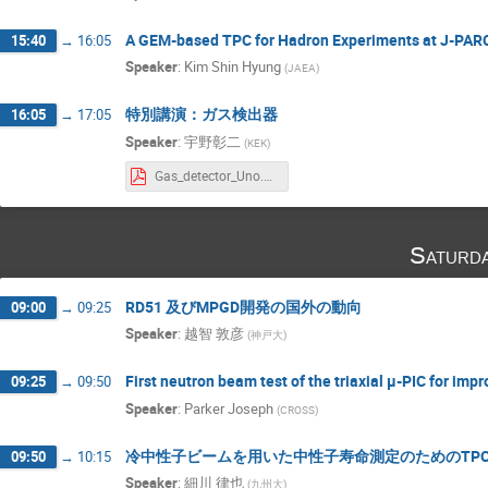
A GEM-based TPC for Hadron Experiments at J-PAR
15:40
→
16:05
Speaker
:
Kim Shin Hyung
(
JAEA
)
特別講演：ガス検出器
16:05
→
17:05
Speaker
:
宇野彰二
(
KEK
)
Gas_detector_Uno.pdf
Saturd
RD51 及びMPGD開発の国外の動向
09:00
→
09:25
Speaker
:
越智 敦彦
(
神戸大
)
First neutron beam test of the triaxial µ-PIC for i
09:25
→
09:50
Speaker
:
Parker Joseph
(
CROSS
)
冷中性子ビームを用いた中性子寿命測定のためのTP
09:50
→
10:15
Speaker
:
細川 律也
(
九州大
)