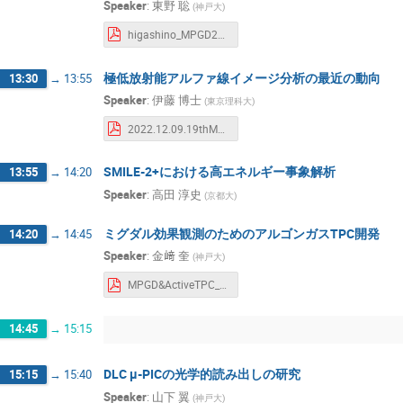
Speaker
:
東野 聡
疋田 純也
窪 秀利
窪田 雅弓
(
神戸大
)
谷口 日奈子
越智 敦彦
身内 賢
higashino_MPGD2022.pdf
青山 一天
高橋 真斗
高田 淳史
極低放射能アルファ線イメージ分析の最近の動向
13:30
→
13:55
Speaker
:
伊藤 博士
(
東京理科大
)
2022.12.09.19thMPGD.AICHAM.pdf
SMILE-2+における高エネルギー事象解析
13:55
→
14:20
Speaker
:
高田 淳史
(
京都大
)
ミグダル効果観測のためのアルゴンガスTPC開発
14:20
→
14:45
Speaker
:
金﨑 奎
(
神戸大
)
MPGD&ActiveTPC_kanezaki_20221209.pdf
14:45
→
15:15
DLC µ-PICの光学的読み出しの研究
15:15
→
15:40
Speaker
:
山下 翼
(
神戸大
)