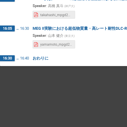
Speaker
:
高橋 真斗
(
神戸大
)
takahashi_mpgd2022.pdf
MEG II実験における超低物質量・高レート耐性DLC
16:05
→
16:30
Speaker
:
山本 健介
(
東京大
)
yamamoto_mpgd2022.pdf
おわりに
16:30
→
16:40