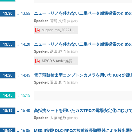
ニュートリノを伴わない二重ベータ崩壊探索のためのガ
13:30
→
13:55
Speaker
:
菅島 文悟
(
京都大
)
sugashima_20221210_MPGD.pdf
ニュートリノを伴わない二重ベータ崩壊探索のためのガ
13:55
→
14:20
Speaker
:
疋田 純也
(
京都大
)
MPGD & Active媒質TPC研究会_hikida.pdf
電子飛跡検出型コンプトンカメラを用いた KUR 炉
14:20
→
14:45
Speaker
:
園田 真也
(
京都大
)
14:45
→
15:15
高抵抗シートを用いたガスTPCの電場安定化にむけ
15:15
→
15:40
Speaker
:
大藤 瑞乃
(
神戸大
)
MEG II実験 DLC-RPCの放射線長期照射による検出
15:40
→
16:05