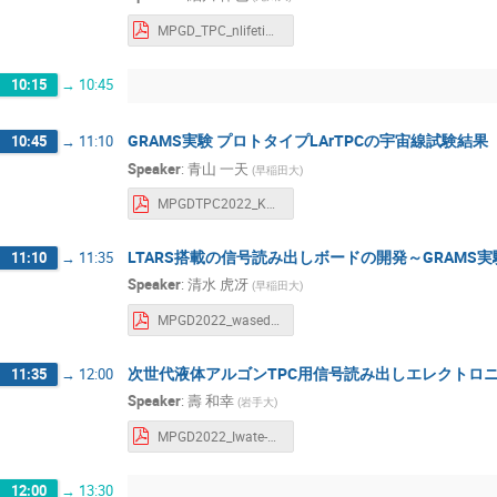
MPGD_TPC_nlifetime_rhosokawa.pdf
10:15
→
10:45
GRAMS実験 プロトタイプLArTPCの宇宙線試験結果
10:45
→
11:10
Speaker
:
青山 一天
(
早稲田大
)
MPGDTPC2022_KazutakaAoyama.pdf
LTARS搭載の信号読み出しボードの開発～GRAMS
11:10
→
11:35
Speaker
:
清水 虎冴
(
早稲田大
)
MPGD2022_waseda_shimizu.pdf
次世代液体アルゴンTPC用信号読み出しエレクトロ
11:35
→
12:00
Speaker
:
壽 和幸
(
岩手大
)
MPGD2022_Iwate-U_Kotobuki.pdf
12:00
→
13:30