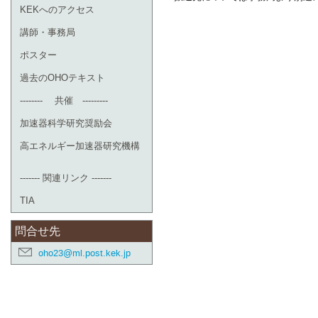
KEKへのアクセス
講師・事務局
ポスター
過去のOHOテキスト
-------- 共催 ---------
加速器科学研究奨励会
高エネルギー加速器研究機構
------- 関連リンク -------
TIA
問合せ先
oho23@ml.post.kek.jp