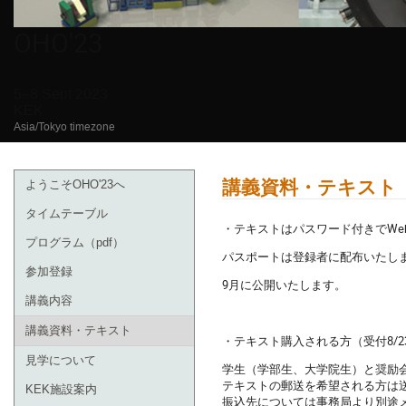
OHO'23
5–8 Sept 2023
KEK
Asia/Tokyo timezone
講義資料・テキスト
ようこそOHO'23へ
タイムテーブル
・テキストはパスワード付きでWe
プログラム（pdf）
パスポートは登録者に配布いたし
参加登録
9月に公開いたします。
講義内容
講義資料・テキスト
・テキスト購入される方（受付8/2
見学について
学生（学部生、大学院生）と奨励会
テキストの郵送を希望される方は送
KEK施設案内
振込先については事務局より別途