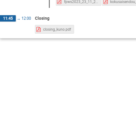
fpws2023_23_11_25_international_lading_research_michele_.pdf
Closing
11:45
→
12:00
closing_kuno.pdf