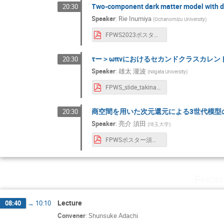
Two-component dark matter model with d
20:30
Speaker
:
Rie Inumiya
(
Ochanomizu University
)
FPWS2023ポスターお茶大ー犬宮.pdf
τー＞ωπνにおけるセカンドクラスカレン
20:30
Speaker
:
雄太 瀧波
(
Niigata University
)
FPWS_slide_takinami.pdf
商空間を用いた次元還元による3世代模型
20:30
Speaker
:
亮介 須田
(
埼玉大学
)
FPWSポスター須田.pdf
Frida
Lecture
08:40
→
10:10
Convener
:
Shunsuke Adachi