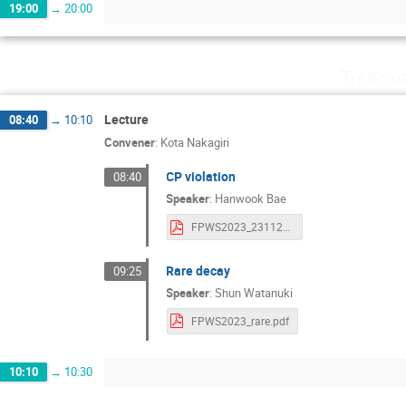
19:00
→
20:00
Thursd
Lecture
08:40
→
10:10
Convener
:
Kota Nakagiri
CP violation
08:40
Speaker
:
Hanwook Bae
FPWS2023_231123_HanwookBae.pdf
Rare decay
09:25
Speaker
:
Shun Watanuki
FPWS2023_rare.pdf
10:10
→
10:30