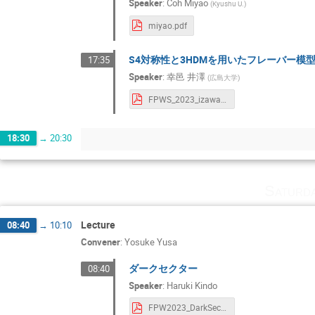
Speaker
:
Coh Miyao
(
Kyushu U.
)
miyao.pdf
S4対称性と3HDMを用いたフレーバー模
17:35
Speaker
:
幸邑 井澤
(
広島大学
)
FPWS_2023_izaway.pdf
18:30
→
20:30
Saturd
Lecture
08:40
→
10:10
Convener
:
Yosuke Yusa
ダークセクター
08:40
Speaker
:
Haruki Kindo
FPW2023_DarkSector.pdf