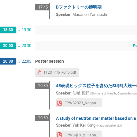
Bファクトリーの黎明期
17:45
Speaker
:
Masanori Yamauchi
18:30
→
19:30
Po
20:00
→
20:30
Poster session
20:30
→
22:05
1123_info_kuno.pdf
45表現ヒッグス粒子を含めたSU(5)大
20:30
Speaker
:
佳輔 長野
(
Shimane University, Osaka Metropol
FPWS2023_Nagano.pdf
20:30
A study of neutron star matter based on a
Speaker
:
Yuk Kei Kong
(
Nagoya University
)
FPWSポスターKong Yuk Kei.pdf