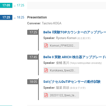
17:05
→
17:25
Presentation
17:25
→
18:25
Convener
:
Taichiro KOGA
Belle Ⅱ実験TOPカウンターのアップ
17:25
Speaker
:
Ryotaro Komori
(
名古屋大学
)
Komori_FPWS2023.pdf
Belle II 実験 ARICH 検出器アッ
17:45
Speaker
:
俊輔 黒川
(
Tokyo Metropolitan University
)
Kurokawa_fpws2023_submit.pdf
SoIピクセルDuTIPセンサーの動作試験
18:05
Speaker
:
陽菜 田頭
(
奈良女子大学
)
20231122_fpws_tagashira.pdf