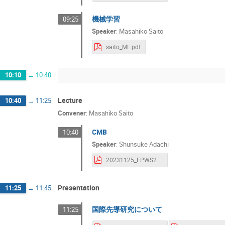
機械学習
09:25
Speaker
:
Masahiko Saito
saito_ML.pdf
10:10
→
10:40
Lecture
10:40
→
11:25
Convener
:
Masahiko Saito
CMB
10:40
Speaker
:
Shunsuke Adachi
20231125_FPWS2023_CMB_S.Adachi_submit.pdf
Presentation
11:25
→
11:45
国際先導研究について
11:25