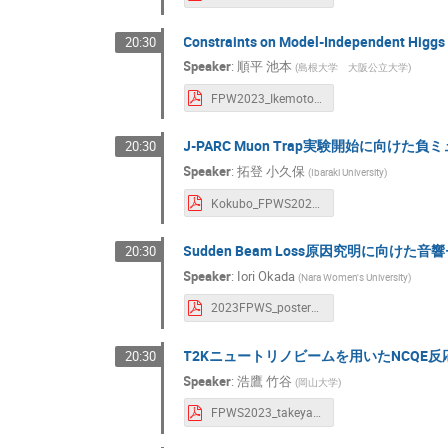
Constraints on Model-Independent Higgs 
20:30
Speaker
:
順平 池本
(
島根大学 大阪公立大学
)
FPW2023_Ikemoto.pdf
J-PARC Muon Trap実験開始に向け
20:30
Speaker
:
拓登 小久保
(
Ibaraki University
)
Kokubo_FPWS2023_poster.pdf
Sudden Beam Loss原因究明に向けた
20:30
Speaker
:
Iori Okada
(
Nara Women's University
)
2023FPWS_poster_okada_last.pdf
T2Kニュートリノビームを用いたNCQE
20:30
Speaker
:
浩鷹 竹谷
(
岡山大学
)
FPWS2023_takeya_v3.pdf