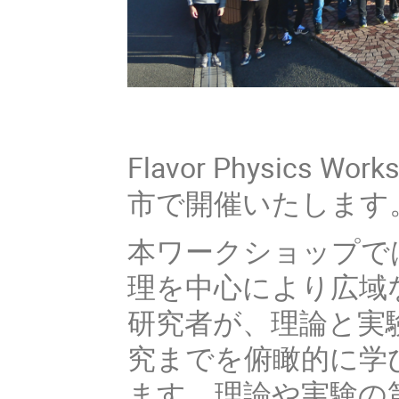
Flavor Physics W
市で開催いたします
本ワークショップでは、B
理を中心により広域
研究者が、理論と実
究までを俯瞰的に学
ます。理論や実験の