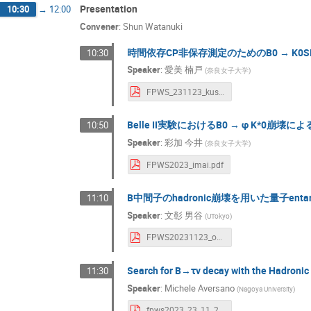
Presentation
10:30
→
12:00
Convener
:
Shun Watanuki
時間依存CP非保存測定のためのB0 → K
10:30
Speaker
:
愛美 楠戸
(
奈良女子大学
)
FPWS_231123_kusudo.pdf
Belle II実験におけるB0 → φ K*0
10:50
Speaker
:
彩加 今井
(
奈良女子大学
)
FPWS2023_imai.pdf
B中間子のhadronic崩壊を用いた量子entan
11:10
Speaker
:
文彰 男谷
(
UTokyo
)
FPWS20231123_otani.pdf
Search for B→τν decay with the Hadronic 
11:30
Speaker
:
Michele Aversano
(
Nagoya University
)
fpws2023_23_11_23_taunu_had_michele.pdf