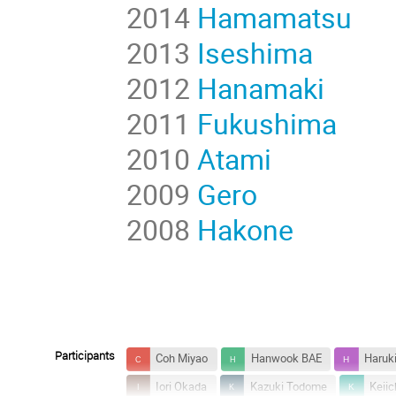
2014
Hamamatsu
2013
Iseshima
2012
Hanamaki
2011
Fukushima
2010
Atami
2009
Gero
2008
Hakone
Participants
Coh Miyao
Hanwook BAE
Haruki
Iori Okada
Kazuki Todome
Keii