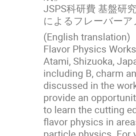
JSPS科研費 基盤
によるフレーバーア
(English translation)
Flavor Physics Works
Atami, Shizuoka, Jap
including B, charm an
discussed in the wor
provide an opportuni
to learn the cutting 
flavor physics in are
particle physics. For