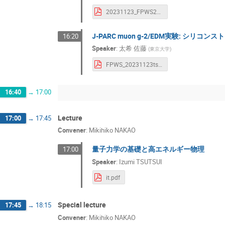
20231123_FPWS2023_okamura.pdf
J-PARC muon g-2/EDM実験: シ
16:20
Speaker
:
太希 佐藤
(
東京大学
)
FPWS_20231123tsato.pdf
16:40
→
17:00
Lecture
17:00
→
17:45
Convener
:
Mikihiko NAKAO
量子力学の基礎と高エネルギー物理
17:00
Speaker
:
Izumi TSUTSUI
it.pdf
Special lecture
17:45
→
18:15
Convener
:
Mikihiko NAKAO