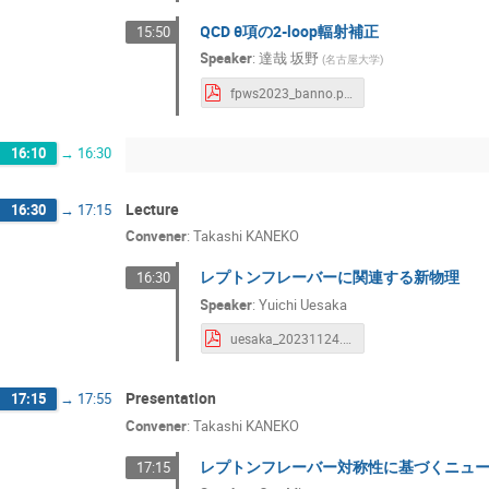
QCD θ項の2-loop輻射補正
15:50
Speaker
:
達哉 坂野
(
名古屋大学
)
fpws2023_banno.pdf
16:10
→
16:30
Lecture
16:30
→
17:15
Convener
:
Takashi KANEKO
レプトンフレーバーに関連する新物理
16:30
Speaker
:
Yuichi Uesaka
uesaka_20231124.pdf
Presentation
17:15
→
17:55
Convener
:
Takashi KANEKO
レプトンフレーバー対称性に基づくニュ
17:15