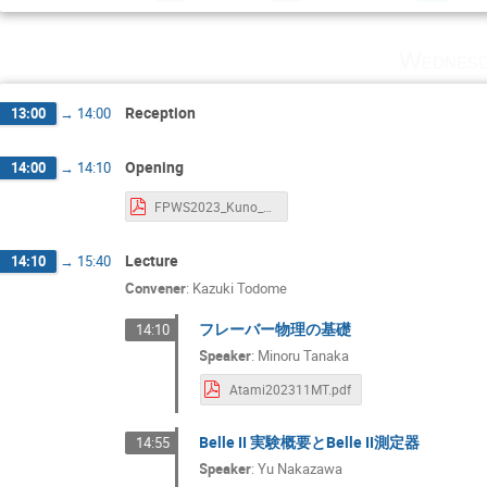
Masato Mizutori
Michele Aversano
Wednesd
Shinsuke KAWASAKI
Shun Watanuki
Yu Nakazawa
Yuk Kei Kong
亮介
Reception
13:00
→
14:00
公志 塩見
勇 中村
大河 長田
幸邑 井澤
彩加 今井
愛美 楠戸
Opening
14:00
→
14:10
正樹 梁
泉 筒井
洋右 遊佐
FPWS2023_Kuno_20231126.pdf
臣之輔 加藤
謙吉 宮林
賢祥 大
順平 池本
麗矢 岡村
龍 度会
Lecture
14:10
→
15:40
Convener
:
Kazuki Todome
フレーバー物理の基礎
14:10
Speaker
:
Minoru Tanaka
Atami202311MT.pdf
Belle II 実験概要とBelle II測定器
14:55
Speaker
:
Yu Nakazawa