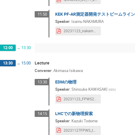
KEK PF-AR測定器開発テストビームライ
11:50
Speaker
:
Isamu NAKAMURA
20231123_nakamura.pdf
12:00
→
13:30
Lecture
13:30
→
15:00
Convener
:
Akimasa Isikawa
EDMの物理
13:30
Speaker
:
Shinsuke KAWASAKI
(
KEK
)
20231123_FPWS2023_EDM_kawasaki_pdf.pdf
LHCでの新物理探索
14:15
Speaker
:
Kazuki Todome
20231127FPWS_todome.pdf