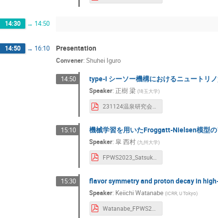
14:30
→
14:50
Presentation
14:50
→
16:10
Convener
:
Shuhei Iguro
type-I シーソー機構におけるニュー
14:50
Speaker
:
正樹 梁
(
埼玉大学
)
231124温泉研究会_梁.pdf
機械学習を用いたFroggatt-Nielsen
15:10
Speaker
:
皐 西村
(
九州大学
)
FPWS2023_SatsukiN.pdf
flavor symmetry and proton decay in hig
15:30
Speaker
:
Keiichi Watanabe
(
ICRR, U Tokyo
)
Watanabe_FPWS2023.pdf