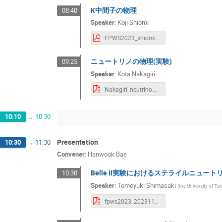
K中間子の物理
08:40
Speaker
:
Koji Shiomi
FPWS2023_shiomi.pdf
ニュートリノの物理(実験)
09:25
Speaker
:
Kota Nakagiri
Nakagiri_neutrino.pdf
10:10
→
10:30
Presentation
10:30
→
11:30
Convener
:
Hanwook Bae
Belle II実験におけるステライルニュート
10:30
Speaker
:
Tomoyuki Shimasaki
(
the University of To
fpws2023_20231124.pdf