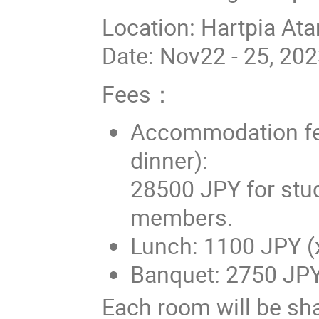
Location: Hartpia At
Date: Nov22 - 25, 20
Fees：
Accommodation fee
dinner):
28500 JPY for stud
members.
Lunch: 1100 JPY (
Banquet: 2750 JPY
Each room will be sha