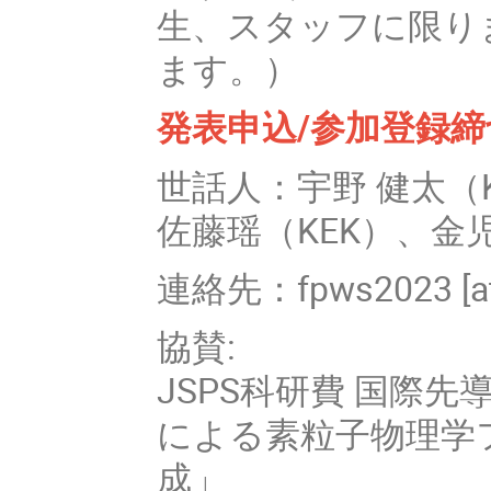
生、スタッフに限り
ます。）
発表申込/参加登録締
世話人：宇野 健太（
佐藤瑶（KEK）、金児
連絡先：fpws2023 [at] 
協賛:
JSPS科研費 国際
による素粒子物理学
成」