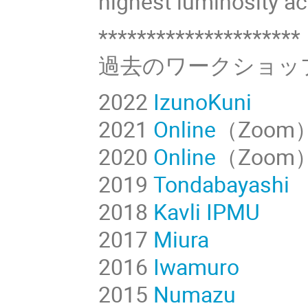
highest luminosity ac
*********************
過去のワークショップ
2022
IzunoKuni
2021
Online
（Zoom
2020
Online
（Zoom
2019
Tondabayashi
2018
Kavli IPMU
2017
Miura
2016
Iwamuro
2015
Numazu