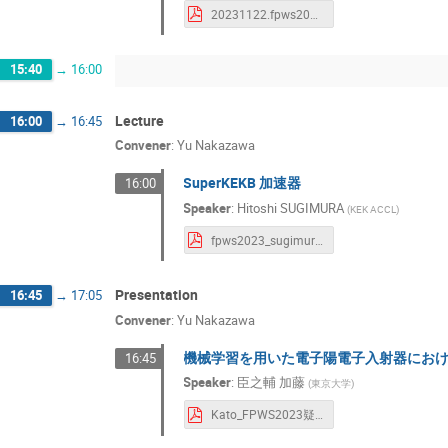
20231122.fpws2023.yunakazawa.pdf
15:40
→
16:00
Lecture
16:00
→
16:45
Convener
:
Yu Nakazawa
SuperKEKB 加速器
16:00
Speaker
:
Hitoshi SUGIMURA
(
KEK ACCL
)
fpws2023_sugimura.pdf
Presentation
16:45
→
17:05
Convener
:
Yu Nakazawa
機械学習を用いた電子陽電子入射器にお
16:45
Speaker
:
臣之輔 加藤
(
東京大学
)
Kato_FPWS2023疑似アニメ.pdf