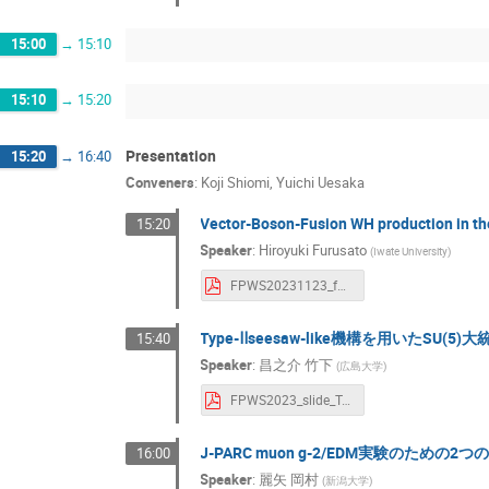
15:00
→
15:10
15:10
→
15:20
Presentation
15:20
→
16:40
Conveners
:
Koji Shiomi
,
Yuichi Uesaka
Vector-Boson-Fusion WH production in 
15:20
Speaker
:
Hiroyuki Furusato
(
Iwate University
)
FPWS20231123_furusato.pdf
Type-Ⅱseesaw-like機構を用いた
15:40
Speaker
:
昌之介 竹下
(
広島大学
)
FPWS2023_slide_Takeshita.pdf
J-PARC muon g-2/EDM実験のため
16:00
Speaker
:
麗矢 岡村
(
新潟大学
)