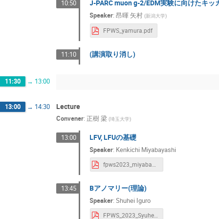
J-PARC muon g-2/EDM実験に
10:50
Speaker
:
昂暉 矢村
(
新潟大学
)
FPWS_yamura.pdf
(講演取り消し)
11:10
11:30
→
13:00
Lecture
13:00
→
14:30
Convener
:
正樹 梁
(
埼玉大学
)
LFV, LFUの基礎
13:00
Speaker
:
Kenkichi Miyabayashi
fpws2023_miyabayashi_v1.pdf
Bアノマリー(理論)
13:45
Speaker
:
Shuhei Iguro
FPWS_2023_Syuhei.pdf