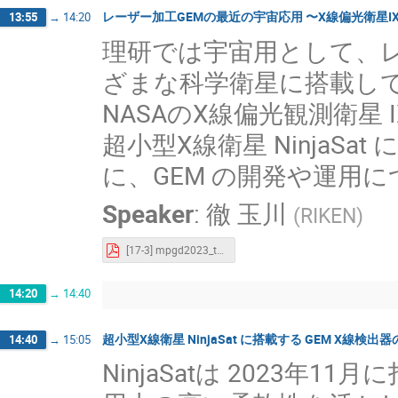
レーザー加工GEMの最近の宇宙応用 〜X線偏光衛星IXPE
13:55
→
14:20
理研では宇宙用として、レ
ざまな科学衛星に搭載して
NASAのX線偏光観測衛星 
超小型X線衛星 NinjaS
に、GEM の開発や運用
Speaker
:
徹 玉川
(
RIKEN
)
[17-3] mpgd2023_tama_v05web.pdf
14:20
→
14:40
超小型X線衛星 NinjaSat に搭載する GEM X線
14:40
→
15:05
NinjaSatは 2023