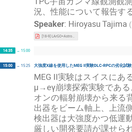
TPC宇宙ガンマ線観測観測
況、性能について報告す
Speaker
:
Hiroyasu Tajima
(
[18-9] LArGO+AstroPix-2023-1118.pdf
14:35
→
15:00
大強度X線を使用したMEG II実験DLC-RPCの劣化試験
15:00
→
15:25
MEG II実験はスイス
µ→eγ崩壊探索実験である
オンの輻射崩壊から来る
出器をビーム軸上、上流側
検出器は大強度かつ低運
厳しい開発要請が課せら