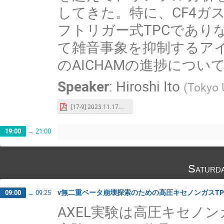
してきた。特に、CF4ガス
フトリガー式TPCであり
て雑音事象を抑制するア
のAICHAMの進捗につい
Speaker
:
Hiroshi Ito
(
Tokyo 
[17-9] 2023.11.17.MPGD.AICHAM.pdf
19:00
→
21:00
Saturd
ν無二重ベータ崩壊探索のための高圧キセノンガスTPC
09:00
→
09:25
AXEL実験は高圧キセノ