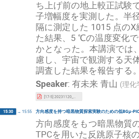
ち上げ前の地上較正試験で、
子増幅度を実測した。半径 33
隔に測定した 1015 点
た結果、5 ℃の温度変化で
かとなった。本講演では、
慮し、宇宙で観測する天
調査した結果を報告する
Speaker
:
有未来 青山
(
理化
[17-5] 20231120_mpgd_aoyama.pdf
方向感度を持つ暗黒物質探索実験のための低BGµ-PI
15:30
→
15:55
方向感度をもつ暗黒物質の
TPCを用いた反跳原子核