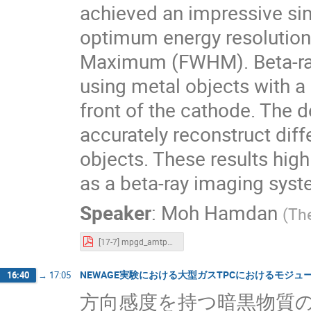
achieved an impressive sin
optimum energy resolution
Maximum (FWHM). Beta-ra
using metal objects with a
front of the cathode. The d
accurately reconstruct dif
objects. These results high
as a beta-ray imaging syst
Speaker
:
Moh Hamdan
(
The
[17-7] mpgd_amtpc_2023_Moh Hamdan.pdf
NEWAGE実験における大型ガスTPCにおけるモジ
16:40
→
17:05
方向感度を持つ暗黒物質の