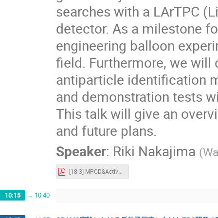
searches with a LArTPC (L
detector. As a milestone 
engineering balloon experi
field. Furthermore, we will 
antiparticle identificatio
and demonstration tests w
This talk will give an over
and future plans.
Speaker
:
Riki Nakajima
(
Wa
[18-3] MPGD&ActiveTPC2023_Riki_Nakajima.pdf
10:15
→
10:40