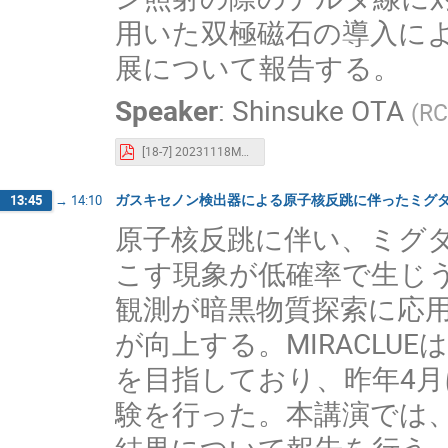
用いた双極磁石の導入に
展について報告する。
Speaker
:
Shinsuke OTA
(
RC
[18-7] 20231118MPGD_Ota.pub.pdf
ガスキセノン検出器による原子核反跳に伴ったミグ
13:45
→
14:10
原子核反跳に伴い、ミグ
こす現象が低確率で生じ
観測が暗黒物質探索に応
が向上する。MIRACL
を目指しており、昨年4月
験を行った。本講演では、
結果について報告を行う