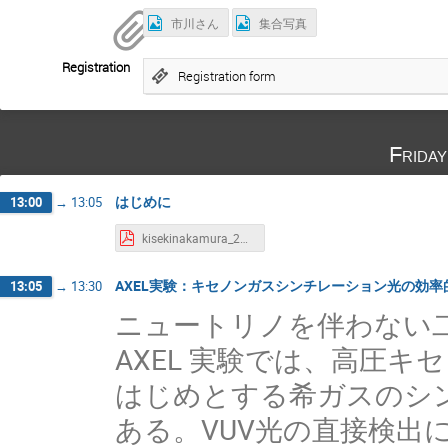
市川さん
集合写真
Registration
Registration form
Frida
はじめに
13:00
→
13:05
kisekinakamura_20231117_intro.pdf
AXEL実験：キセノンガスシンチレーション光の効
13:05
→
13:30
ニュートリノを伴わない
AXEL 実験では、高圧キ
はじめとする希ガスのシ
ある。VUV光の直接検出