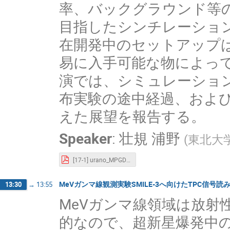
率、バックグラウンド等
目指したシンチレーショ
在開発中のセットアップは
易に入手可能な物によっ
演では、シミュレーショ
布実験の途中経過、およ
えた展望を報告する。
Speaker
:
壮規 浦野
(
東北大
[17-1] urano_MPGD&Active媒質TPC発表資料.pdf
MeVガンマ線観測実験SMILE-3へ向けたTPC信号
13:30
→
13:55
MeVガンマ線領域は放射
的なので、超新星爆発中