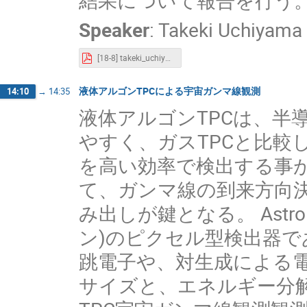
Speaker
:
Takeki Uchiyama
[18-8] takeki_uchiyama_mpgd.pdf
液体アルゴンTPCによる宇宙ガンマ線観測
14:10
→
14:35
液体アルゴンTPCは、半
やすく、ガスTPCと比較
を高い効率で検出する事が
て、ガンマ線の到来方向
み出しが鍵となる。 Astro
ン)のピクセル型検出器
跳電子や、対生成による
サイズと、エネルギー分