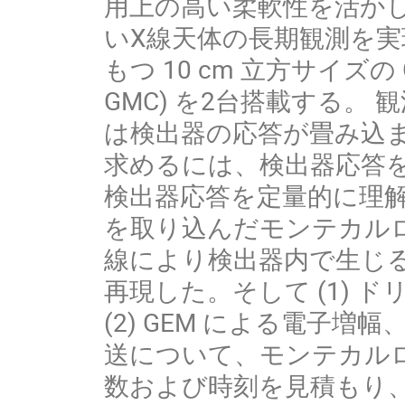
用上の高い柔軟性を活か
いX線天体の長期観測を実現する。
もつ 10 cm 立方サイズの GEM 
GMC) を2台搭載する
は検出器の応答が畳み込
求めるには、検出器応答を
検出器応答を定量的に理
を取り込んだモンテカル
線により検出器内で生じる2
再現した。そして (1) 
(2) GEM による電子増
送について、モンテカル
数および時刻を見積もり、