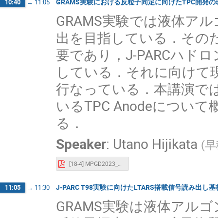
GRAMS実験における反粒子同定に向けたTPC開発の
10:40
→
11:05
GRAMS実験では液体アルゴ
出を目指している．その
要であり，J-PARCハド
している．それに向けて現
行なっている．本講演では
いるTPC Anodeにつ
る．
Speaker
:
Utano Hijikata
(
早
[18-4] MPGD2023_utano hijikata.pdf
J-PARC T98実験に向けたLTARS搭載信号読み出し
11:05
→
11:30
GRAMS実験は液体アル