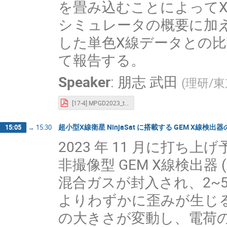
を畳み込むことによって
シミュレータの概要に加
した単色X線データとの
て報告する。
Speaker
:
朋志 武田
(
理研/
[17-4] MPGD2023_takeda.pdf
超小型X線衛星 NinjaSat に搭載する GEM X線検
15:05
→
15:30
2023 年 11 月に打ち上げ
非撮像型 GEM X線検出器 (Gas M
混合ガスが封入され、2~50
よりわずかに歪みが生じ
の大きさが変動し、電荷の