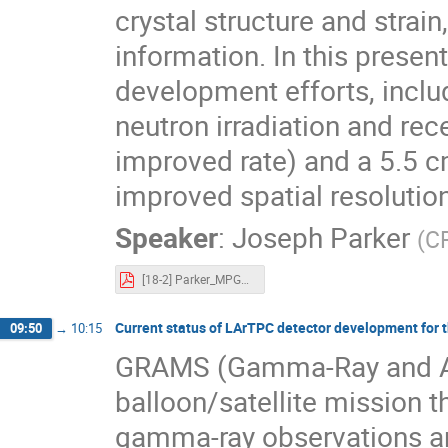
crystal structure and strain
information. In this presen
development efforts, inclu
neutron irradiation and rec
improved rate) and a 5.5 c
improved spatial resolution
Speaker
:
Joseph Parker
(
CR
[18-2] Parker_MPGD2023_2.pdf
Current status of LArTPC detector development fo
09:50
→
10:15
GRAMS (Gamma-Ray and Ant
balloon/satellite mission th
gamma-ray observations an