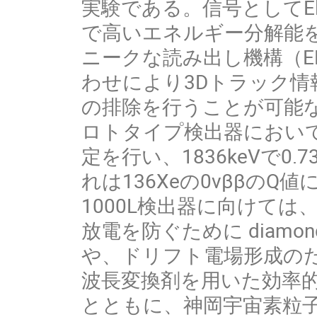
実験である。信号としてElec
で高いエネルギー分解能
ニークな読み出し機構（E
わせにより3Dトラック
の排除を行うことが可能な
ロトタイプ検出器においてE
定を行い、1836keVで0.
れは136Xeの0νββのQ値
1000L検出器に向けては
放電を防ぐために diamond 
や、ドリフト電場形成の
波長変換剤を用いた効率
とともに、神岡宇宙素粒