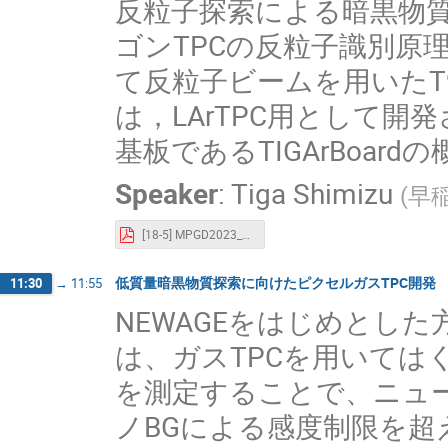
反粒子探索による暗黒物
ゴンTPCの反粒子識別原理
て反粒子ビームを用いたT9
は，LArTPC用として開発
基板であるTIGArBoa
Speaker
:
Tiga Shimizu
(
早
[18-5] MPGD2023_waseda_shimizu.pdf
低質量暗黒物質探索に向けたピクセルガスTPC開発
11:30
→
11:55
NEWAGEをはじめとした
は、ガスTPCを用いては
を測定することで、ニュ
ノBGによる感度制限を超