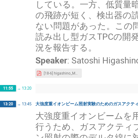
している。一方、低質量
の飛跡が短く、検出器の
ない問題があった。この
読み出し型ガスTPCの開
況を報告する。
Speaker
:
Satoshi Higashin
[18-6] higashino_MPGD2023.pdf
11:55
→
13:20
大強度重イオンビーム照射実験のためのガスアクティブ
13:20
→
13:45
大強度重イオンビームを
行うため、ガスアクティブ標
ン照射の際のデルタ線に