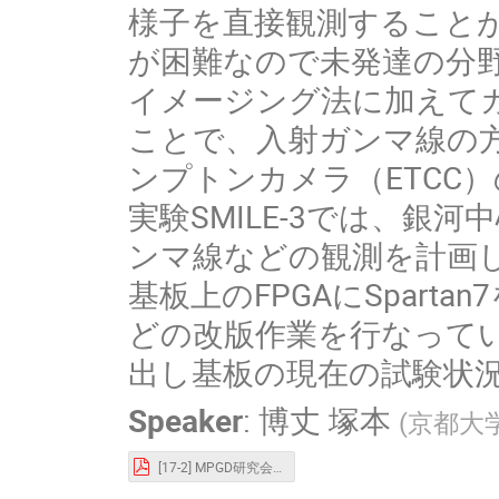
様子を直接観測することが
が困難なので未発達の分
イメージング法に加えてガ
ことで、入射ガンマ線の
ンプトンカメラ（ETCC
実験SMILE-3では、銀
ンマ線などの観測を計画し
基板上のFPGAにSpart
どの改版作業を行なってい
出し基板の現在の試験状
Speaker
:
博丈 塚本
(
京都大
[17-2] MPGD研究会_発表スライト__塚本.pdf