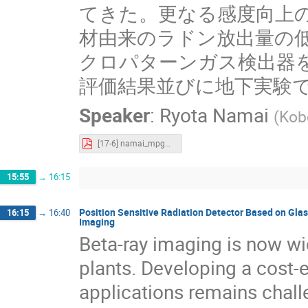
てきた。更なる感度向上
材由来のラドン放出量の
クロパターンガス検出器
評価結果並びに地下実験
Speaker
:
Ryota Namai
(
Kob
[17-6] namai_mpgd2023_v1.pdf
15:55
→
16:15
Position Sensitive Radiation Detector Based on Glas
16:15
→
16:40
Imaging
Beta-ray imaging is now wi
plants. Developing a cost-
applications remains chall