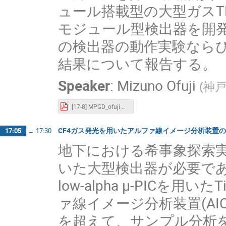
ュール搭載型の大型ガスT
モジュール型検出器を開
の検出器の動作実験なら
結果について報告する。
Speaker
:
Mizuno Ofuji
(
神
[17-8] MPGD_ofuji.pdf
CF4ガス発光を用いたアルファ線イメージ分析装置
17:05
→
17:30
地下における希事象探索
いた大型検出器が必要で
low-alpha μ-PICを用いた
ァ線イメージ分析装置(AI
を超えて、サンプル分析