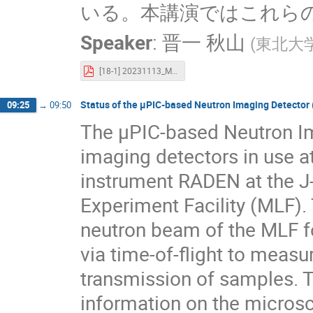
いる。本講演ではこれら
Speaker
:
晋一 秋山
(
東北大
[18-1] 20231113_MPGD.pdf
Status of the µPIC-based Neutron Imaging Detector
09:25
→
09:50
The µPIC-based Neutron Im
imaging detectors in use a
instrument RADEN at the J
Experiment Facility (MLF).
neutron beam of the MLF f
via time-of-flight to meas
transmission of samples. Th
information on the microsc