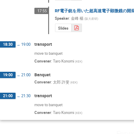
RF電子銃を用いた超高速電子顕微鏡の開
17:55
Speaker
:
金峰 楊
(
阪大産研
)
Slides
transport
18:30
→
19:00
move to banquet
Convener
:
Taro Konomi
(
KEK
)
Banquet
19:00
→
21:00
Convener
:
太郎 許斐
(
KEK
)
transport
21:00
→
21:30
move to banquet
Convener
:
Taro Konomi
(
KEK
)
Frida