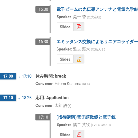
電子ビームの光伝導アンテナと電気光学
16:00
Speaker
:
晃一 菅
(
阪大産研
)
Slides
エミッタンス交換によるリニアコライダ
16:30
Speaker
:
雅夫 栗木
(
広島大学
)
Slides
休み時間: break
17:00
→
17:10
Convener
:
Hitomi Kusama
(
KEK
)
応用: Application
17:10
→
18:25
Convener
:
太郎 許斐
(招待講演)電子顕微鏡と電子銃
17:10
Speaker
:
慎二 荒牧
(
TVIPS GmbH
)
Slides