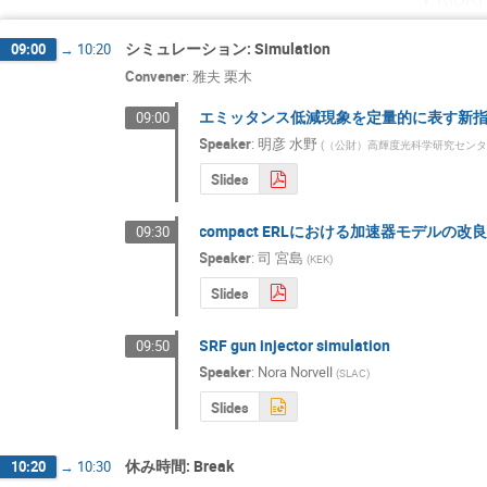
シミュレーション: Simulation
09:00
→
10:20
Convener
:
雅夫 栗木
エミッタンス低減現象を定量的に表す新
09:00
Speaker
:
明彦 水野
(
（公財）高輝度光科学研究セン
Slides
compact ERLにおける加速器モデルの改
09:30
Speaker
:
司 宮島
(
KEK
)
Slides
SRF gun injector simulation
09:50
Speaker
:
Nora Norvell
(
SLAC
)
Slides
休み時間: Break
10:20
→
10:30