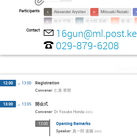
Participants
Alexander Aryshev
Mitsuaki Nozaki
俊夫 守屋
光太郎 高橋
叡 張
16gun@ml.post.ke
Contact
慎二 荒牧
成彦 安達
明彦 水野
磊 郭
禎雄 三浦
紳悟 森
029-879-6208
Thursd
Registration
12:00
→
13:00
Convener
:
仁美 草間
開会式
13:00
→
13:05
Convener
:
Dr
Yosuke Honda
(
KEK
)
Opening Remarks
13:00
Speaker
:
真一郎 道園
(
KEK
)