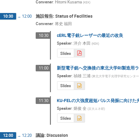
Convener
:
Hitomi Kusama
(
KEK
)
施設報告: Status of Facilities
10:30
→
12:00
Convener
:
将史 福田
cERL電子銃レーザーの最近の改良
10:30
Speaker
:
洋介 本田
(
KEK
)
Slides
新型電子銃へ交換後の東北大学RI製造用
11:00
Speaker
:
禎雄 三浦
(
東北大学電子光理学研究センタ
Slides
KU-FELの大強度超短パルス発振に向け
11:30
Speaker
:
炳俊 全
(
京大エネ研
)
Slides
議論: Discussion
12:00
→
12:20