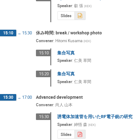
Speaker
:
叡 張
(
KEK
)
Slides
休み時間: break / workshop photo
15:10
→
15:30
Convener
:
Hitomi Kusama
(
KEK
)
集合写真
15:10
Speaker
:
仁美 草間
集合写真
15:20
Speaker
:
仁美 草間
Advanced development
15:30
→
17:00
Convener
:
尚人 山本
誘電体加速管を用いたRF電子銃の研究
15:30
Speaker
:
紳悟 森
(
KEK
)
Slides