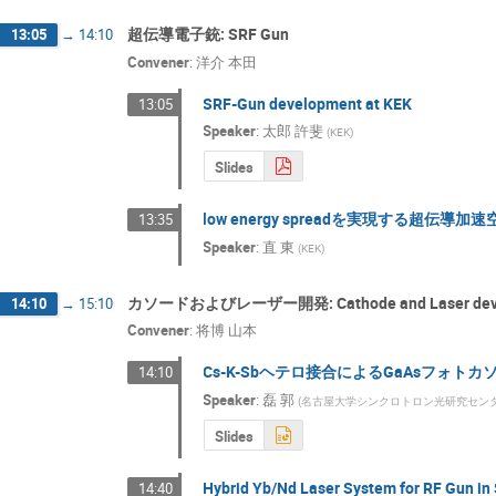
超伝導電子銃: SRF Gun
13:05
→
14:10
Convener
:
洋介 本田
SRF-Gun development at KEK
13:05
Speaker
:
太郎 許斐
(
KEK
)
Slides
low energy spreadを実現する超伝導
13:35
Speaker
:
直 東
(
KEK
)
カソードおよびレーザー開発: Cathode and Laser deve
14:10
→
15:10
Convener
:
将博 山本
Cs-K-Sbヘテロ接合によるGaAsフォト
14:10
Speaker
:
磊 郭
(
名古屋大学シンクロトロン光研究セン
Slides
Hybrid Yb/Nd Laser System for RF Gun i
14:40