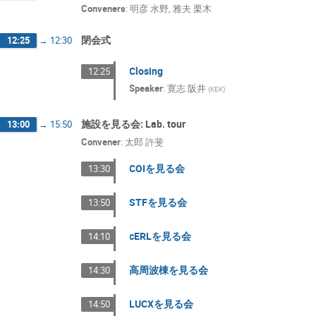
Conveners
:
明彦 水野
,
雅夫 栗木
閉会式
12:25
→
12:30
Closing
12:25
Speaker
:
寛志 阪井
(
KEK
)
施設を見る会: Lab. tour
13:00
→
15:50
Convener
:
太郎 許斐
COIを見る会
13:30
STFを見る会
13:50
cERLを見る会
14:10
高周波棟を見る会
14:30
LUCXを見る会
14:50