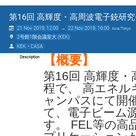
第16回 高輝度・高周波電子銃研究
21 Nov 2019, 12:00
→
22 Nov 2019, 16:00
Asia/Tokyo
2号館1階会議室大 (KEK)
KEK・CASA
【概要】
Description
第16回 高輝度
程で、 高エネ
ャンパスにて開
て、電子ビーム
す。 FEL等の