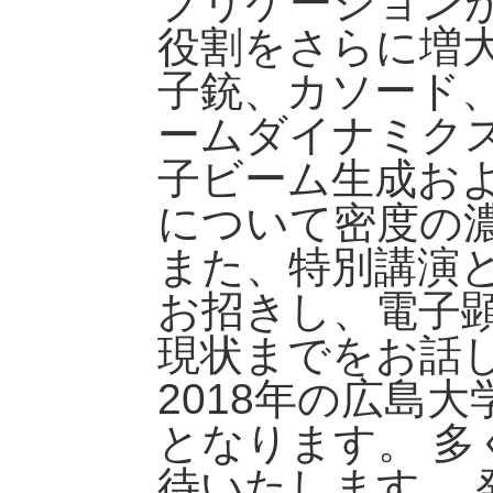
プリケーション
役割をさらに増
子銃、カソード
ームダイナミク
子ビーム生成お
について密度の
また、特別講演
お招きし、電子
現状までをお話
2018年の広島
となります。 
待いたします。