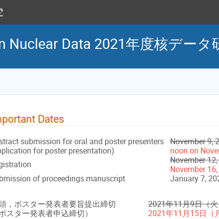
 on Nuclear Data 2021年度核デ
portant Dates
stract submission for oral and poster presenters
November 9, 
plication for poster presentation)
noon on Nove
November 12,
gistration
November 16,
bmission of proceedings manuscript
January 7, 20
頭，ポスター発表者要旨提出締切
2021年11月9日（
ポスター発表者申込締切）
2021年11月15日