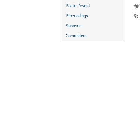
参
Poster Award
報
Proceedings
Sponsors
Committees