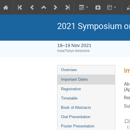
2021 Symposium
18–19 Nov 2021
Asia/Tokyo timezone
Im
Overview
Important Dates
Ab
(Ap
Registration
Re
Timetable
Su
Book of Abstracts
Oral Presentation
口
（
Poster Presentation