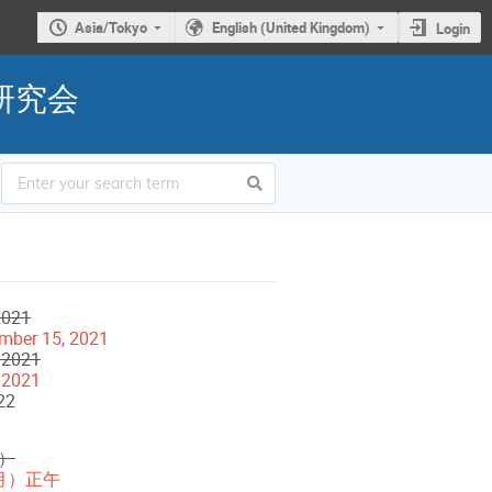
Asia/Tokyo
English (United Kingdom)
Login
ータ研究会
2021
mber 15, 2021
 2021
 2021
22
火）
（月）正午