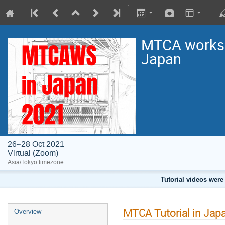
MTCA worksho
Japan
26–28 Oct 2021
Virtual (Zoom)
Asia/Tokyo timezone
Tutorial videos were
MTCA Tutorial in Jap
Overview