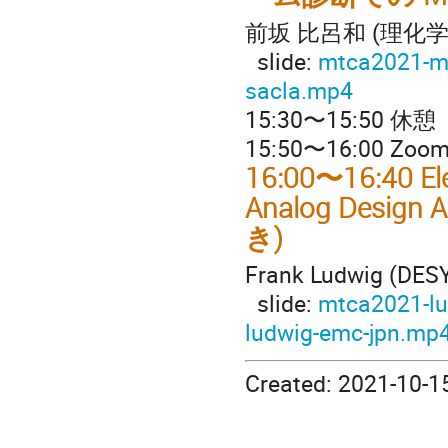
前坂 比呂和 (理化
slide:
mtca2021-m
sacla.mp4
15:30〜15:50 休憩
15:50〜16:00 
16:00〜16:40 Ele
Analog Design
き)
Frank Ludwig 
slide:
mtca2021-lu
ludwig-emc-jpn.mp
Created: 2021-10-15