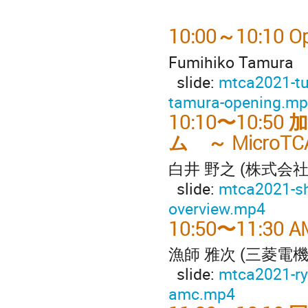
10:00～10:10 O
Fumihiko Tamura
slide:
mtca2021-tu
tamura-opening.m
10:10〜10:
ム ～ Micro
白井 野之 (株式会
slide:
mtca2021-sh
overview.mp4
10:50〜11:30
漁師 雅次 (三菱電
slide:
mtca2021-ry
amc.mp4