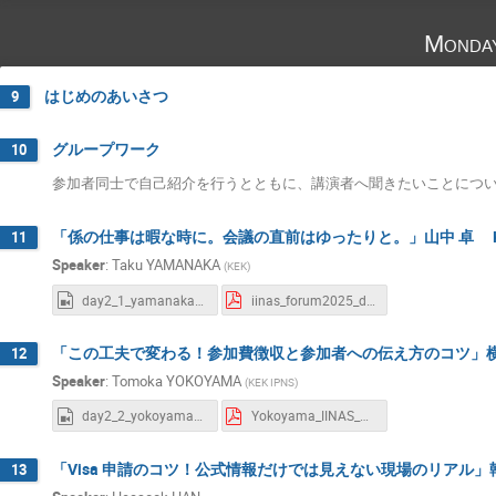
Monda
はじめのあいさつ
9
グループワーク
10
参加者同士で自己紹介を行うとともに、講演者へ聞きたいことにつ
「係の仕事は暇な時に。会議の直前はゆったりと。」山中 卓 KE
11
Speaker
:
Taku YAMANAKA
(
KEK
)
day2_1_yamanaka_1080p_H264.mov
iinas_forum2025_day2_v1_1.pdf
「この工夫で変わる！参加費徴収と参加者への伝え方のコツ」横山
12
Speaker
:
Tomoka YOKOYAMA
(
KEK IPNS
)
day2_2_yokoyama_1080p_H264.mov
Yokoyama_IINAS_Forum.pdf
「Visa 申請のコツ！公式情報だけでは見えない現場のリアル」韓
13