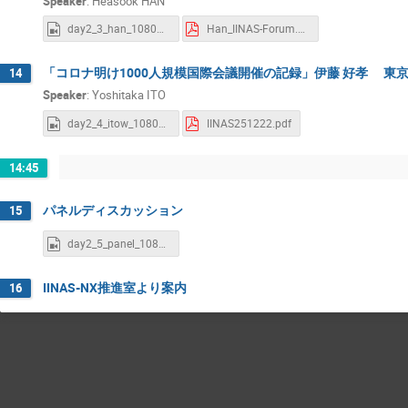
Speaker
:
Heasook HAN
day2_3_han_1080p_H264.mov
Han_IINAS-Forum.pdf
「コロナ明け1000人規模国際会議開催の記録」伊藤 好孝 東京
14
Speaker
:
Yoshitaka ITO
day2_4_itow_1080p_H264.mov
IINAS251222.pdf
14:45
パネルディスカッション
15
day2_5_panel_1080p_H264.mov
IINAS-NX推進室より案内
16