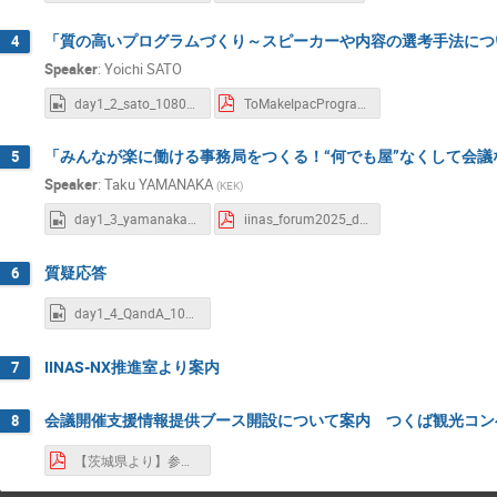
「質の高いプログラムづくり～スピーカーや内容の選考手法について
4
Speaker
:
Yoichi SATO
day1_2_sato_1080p_H264.mov
ToMakeIpacProgram佐藤洋一_IINAS20251215_rv_1217.pdf
「みんなが楽に働ける事務局をつくる！“何でも屋”なくして会議な
5
Speaker
:
Taku YAMANAKA
(
KEK
)
day1_3_yamanaka_1080p_H264.mov
iinas_forum2025_day1_v1_3_upload.pdf
質疑応答
6
day1_4_QandA_1080p_H264.mov
IINAS-NX推進室より案内
7
会議開催支援情報提供ブース開設について案内 つくば観光コン
8
【茨城県より】参加者募集チラシ（高エネ研）.pdf