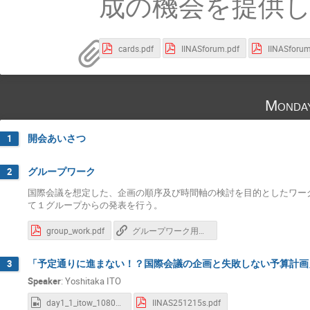
成の機会を提供
cards.pdf
IINASforum.pdf
IINASforum
Monda
開会あいさつ
1
グループワーク
2
国際会議を想定した、企画の順序及び時間軸の検討を目的としたワー
て１グループからの発表を行う。
group_work.pdf
グループワーク用カード
「予定通りに進まない！？国際会議の企画と失敗しない予算計画」
3
Speaker
:
Yoshitaka ITO
day1_1_itow_1080p_H264.mov
IINAS251215s.pdf